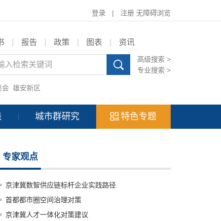
登录
|
注册
无障碍浏览
书
|
报告
|
政策
|
图表
|
资讯
高级搜索 >
专业搜索 >
奥会
雄安新区
践
城市群研究
特色专题
专家观点
京津冀数智供应链标杆企业实践路径
首都都市圈空间治理对策
京津冀人才一体化对策建议