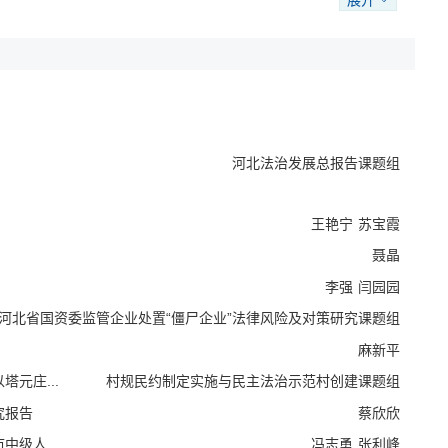
展开
河北法治发展总报告课题组
王艳宁
苏宝霞
聂晶
李强
闫园园
河北省国资委监管企业处置“僵尸企业”法律风险及对策研究课题组
麻新平
元庄...
村规民约制定实施与民主法治示范村创建课题组
究报告
蔡欣欣
级人...
冯志勇
张利峰