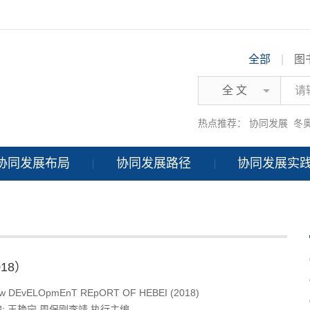
全部
|
图
全 文
热点推荐：
协同发展
冬
协同发展布局
协同发展路径
协同发展实
18）
w DEvELOpmEnT REpORT OF HEBEI (2018)
;
王艳宁
周保刚
李靖
执行主编