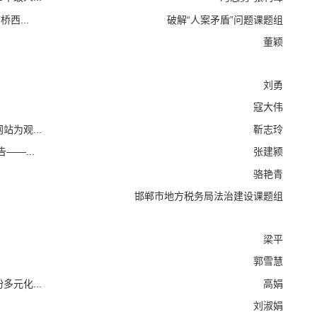
西...
破解“人案矛盾”问题课题组
董颖
刘勇
寇大伟
为观...
靳志玲
—...
张建颍
骆艳青
邯郸市地方税务局法治建设课题组
梁平
郭雪慧
元化...
高娟
刘淑娟