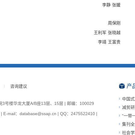
李静
张媛
周保刚
王利军
张晓越
李靖
王富贵
产
咨询建议
中国式
楼华龙大厦A/B座13层、15层 | 邮编：100029
减贫研
-mail：database@ssap.cn | QQ：2475522410 |
“一带
集刊全
社会学