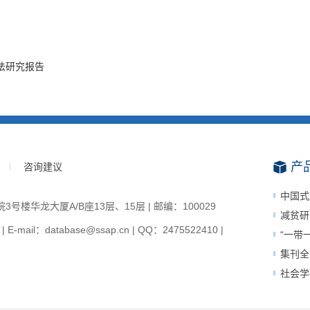
法研究报告
产
咨询建议
中国式
楼华龙大厦A/B座13层、15层 | 邮编：100029
减贫研
-mail：database@ssap.cn | QQ：2475522410 |
“一带
集刊全
社会学