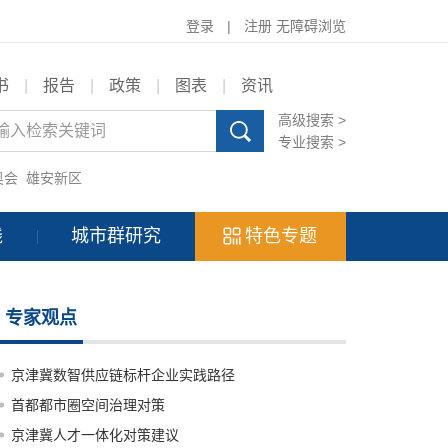
登录
|
注册
无障碍浏览
书
|
报告
|
政策
|
图表
|
资讯
高级搜索 >
专业搜索 >
奥会
雄安新区
践
城市群研究
特色专题
专家观点
京津冀数智供应链标杆企业实践路径
首都都市圈空间治理对策
京津冀人才一体化对策建议