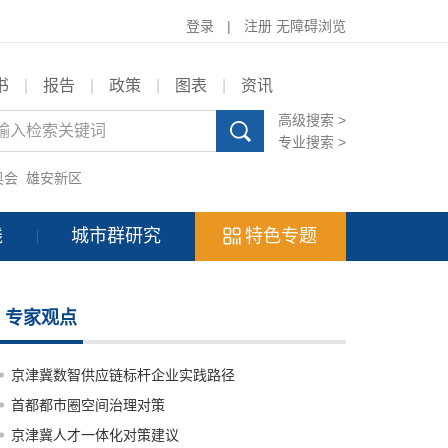
登录
|
注册
无障碍浏览
书
|
报告
|
政策
|
图表
|
资讯
高级搜索 >
专业搜索 >
奥会
雄安新区
践
城市群研究
特色专题
专家观点
京津冀数智供应链标杆企业实践路径
首都都市圈空间治理对策
京津冀人才一体化对策建议