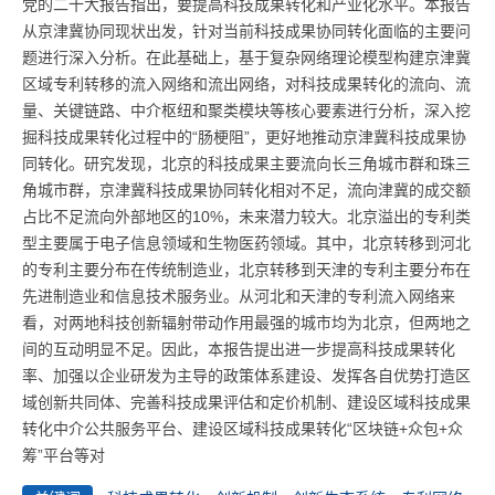
党的二十大报告指出，要提高科技成果转化和产业化水平。本报告
从京津冀协同现状出发，针对当前科技成果协同转化面临的主要问
题进行深入分析。在此基础上，基于复杂网络理论模型构建京津冀
区域专利转移的流入网络和流出网络，对科技成果转化的流向、流
量、关键链路、中介枢纽和聚类模块等核心要素进行分析，深入挖
掘科技成果转化过程中的“肠梗阻”，更好地推动京津冀科技成果协
同转化。研究发现，北京的科技成果主要流向长三角城市群和珠三
角城市群，京津冀科技成果协同转化相对不足，流向津冀的成交额
占比不足流向外部地区的10%，未来潜力较大。北京溢出的专利类
型主要属于电子信息领域和生物医药领域。其中，北京转移到河北
的专利主要分布在传统制造业，北京转移到天津的专利主要分布在
先进制造业和信息技术服务业。从河北和天津的专利流入网络来
看，对两地科技创新辐射带动作用最强的城市均为北京，但两地之
间的互动明显不足。因此，本报告提出进一步提高科技成果转化
率、加强以企业研发为主导的政策体系建设、发挥各自优势打造区
域创新共同体、完善科技成果评估和定价机制、建设区域科技成果
转化中介公共服务平台、建设区域科技成果转化“区块链+众包+众
筹”平台等对