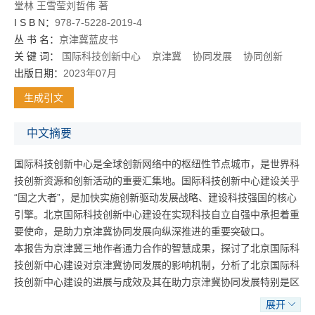
堂林
王雪莹
刘哲伟
著
I S B N：
978-7-5228-2019-4
丛 书 名：
京津冀蓝皮书
关 键 词：
国际科技创新中心
京津冀
协同发展
协同创新
出版日期：
2023年07月
生成引文
中文摘要
国际科技创新中心是全球创新网络中的枢纽性节点城市，是世界科
技创新资源和创新活动的重要汇集地。国际科技创新中心建设关乎
“国之大者”，是加快实施创新驱动发展战略、建设科技强国的核心
引擎。北京国际科技创新中心建设在实现科技自立自强中承担着重
要使命，是助力京津冀协同发展向纵深推进的重要突破口。
本报告为京津冀三地作者通力合作的智慧成果，探讨了北京国际科
技创新中心建设对京津冀协同发展的影响机制，分析了北京国际科
技创新中心建设的进展与成效及其在助力京津冀协同发展特别是区
域协同创新中面临的主要挑战，并提出对策建议。
展开