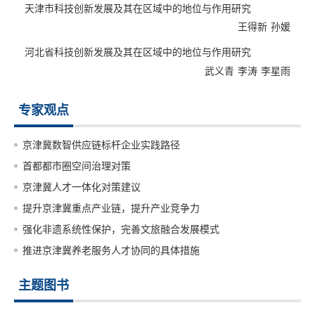
天津市科技创新发展及其在区域中的地位与作用研究
流动渠道，提升区域创新协同效率；二是加快补齐研发群落发展短
王得新
孙媛
板，加强关键核心技术及基础前沿技术攻关，立足中介群落集聚优
势，建设区域科技成果转化中介公共服务平台，提高北京科创成果
河北省科技创新发展及其在区域中的地位与作用研究
在津冀落地转化率；三是培育新的创新组织形式，打造绿色前沿创
武义青
李涛
李星雨
新生态系统和产业生态系统，推动产业链与创新链深度融合，加快
推进京津冀城市群绿色产业和高新技术产业发展；四是强化北京科
专家观点
技创新对津冀的辐射带动作用，大力提升津冀自主创新能力与创新
效率，充分发挥各自优势，打造区域协同创新共同体。
京津冀数智供应链标杆企业实践路径
首都都市圈空间治理对策
京津冀人才一体化对策建议
提升京津冀重点产业链，提升产业竞争力
强化非遗系统性保护，完善文旅融合发展模式
推进京津冀养老服务人才协同的具体措施
主题图书