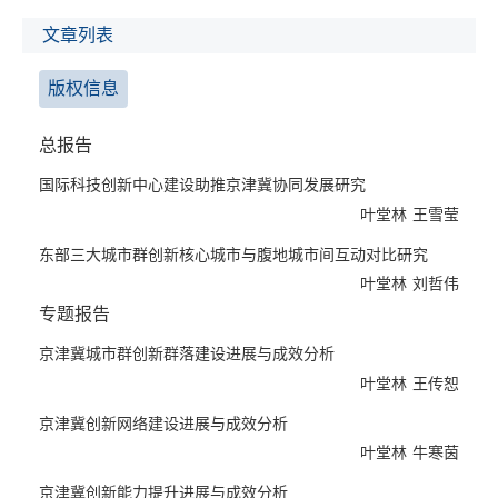
本报告认为，北京建设国际科技创新中心对京津冀协同发展的影响
可分为直接影响与间接影响，前者主要表现为国际科技创新中心建
文章列表
设通过推动区域协同创新、产业链与创新链深度融合，助力京津冀
科技创新实力提升及产业优化升级；后者则表现为国际科技创新中
版权信息
心通过为城市智慧交通建设、生态环境综合治理、智慧医疗及教育
提供技术支撑和应用场景，进而助力交通一体化、生态环境联防联
总报告
治及公共服务均等化等。
国际科技创新中心建设助推京津冀协同发展研究
不论是国际科技创新中心建设，还是国际科技创新中心助力京津冀
叶堂林
王雪莹
协同发展，均对城市群创新环境与基础条件提出了较高要求。本报
告不仅探究了京津冀城市群创新核心城市与腹地城市互动、创新群
东部三大城市群创新核心城市与腹地城市间互动对比研究
落、创新资本流空间和创新网络建设的进展与成效，对京津冀创新
叶堂林
刘哲伟
能力、创新效率、科技成果协同转化、绿色创新及高技术产业发展
专题报告
的进展与成效进行了深入剖析，而且分析了北京、天津和河北科技
创新发展及其在京津冀区域中的地位和作用。研究发现：一是从整
京津冀城市群创新群落建设进展与成效分析
体上看，京津冀城市群形成了以北京为中心、天津为次中心的创新
叶堂林
王传恕
空间格局，核心城市与腹地城市间的差距呈现缩小态势，创新关联
京津冀创新网络建设进展与成效分析
越发密切；二是从网络形态看，京津冀城市群形成了以京津为双核
叶堂林
牛寒茵
心、石保为次中心的创新网络格局，创新网络凝聚力、节点城市创
新影响力均呈现持续提高态势；三是从创新流空间看，京津石“三
京津冀创新能力提升进展与成效分析