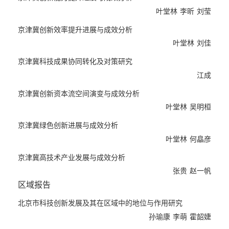
足鼎立”的流空间格局基本形成，节点城市之间的创新关联愈加紧
叶堂林
李昕
刘莹
密，创新资本流空间资源分布趋于协调稳定；四是从研发-制造布
局看，京津冀城市群形成了研发中介在中心城市集聚、生产制造在
京津冀创新效率提升进展与成效分析
外围区域分布的格局；五是京津冀城市群创新能力、创新效率及绿
叶堂林
刘佳
色创新能力不断提升，北京的核心地位明显，对区域创新发展具有
京津冀科技成果协同转化及对策研究
引领作用；六是京津冀技术合作空间结构不断优化，津冀创新实力
江成
不断提升，并赋能产业高质量发展。同时，京津冀城市群也面临诸
多亟须解决的难题：一是与其他城市群相比，京津冀城市群核心城
京津冀创新资本流空间演变与成效分析
市与腹地城市间互动与联系水平、研发和应用群落集聚水平尚存在
叶堂林
吴明桓
较大的提升空间，城市群各城市间的创新交流与合作有待加强；二
京津冀绿色创新进展与成效分析
是京津冀城市群内部创新能力、创新效率、绿色创新能力仍存在较
叶堂林
何皛彦
大差距，阻碍了京津冀城市群协同创新进程；三是京津冀城市群高
技术产业整体规模较小，且城市群内部存在高技术产业发展差距过
京津冀高技术产业发展与成效分析
大、集聚水平不高、创新合作有待深化等问题；四是北京对津冀的
张贵
赵一帆
知识创新辐射能力和产业带动能力有待提升，津冀原始创新能力有
区域报告
待增强，产业链与创新链融合有待深化。
为推动北京国际科技创新中心建设，助力京津冀协同发展，本报告
北京市科技创新发展及其在区域中的地位与作用研究
提出：一是持续强化京津冀核心城市对腹地城市的创新带动效应，
孙瑜康
李萌
霍韶婕
进一步培育创新网络次中心，畅通核心城市到腹地城市的创新要素