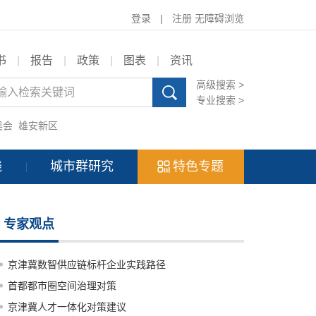
登录
|
注册
无障碍浏览
书
|
报告
|
政策
|
图表
|
资讯
高级搜索 >
专业搜索 >
奥会
雄安新区
践
城市群研究
特色专题
专家观点
京津冀数智供应链标杆企业实践路径
首都都市圈空间治理对策
京津冀人才一体化对策建议