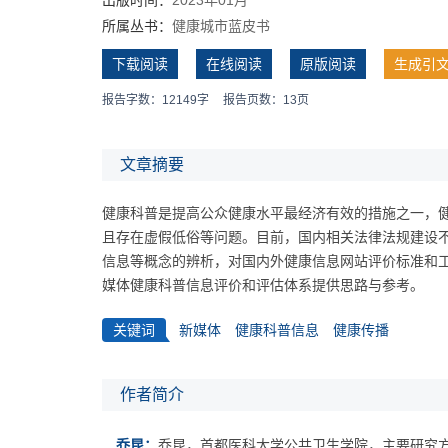
所属丛书：
健康城市蓝皮书
下载阅读
在线阅读
原版阅读
生成引
报告字数：12149字
报告页数：13页
文章摘要
健康科普是提高公众健康水平最经济有效的措施之一，
且存在虚假低俗等问题。目前，国内相关法律法规建设
信息等概念的辨析，对国内外健康信息网站评价标准和
媒体健康科普信息评价和评估体系提供思路与参考。
关键词
新媒体
健康科普信息
健康传播
作者简介
乔昆：
乔昆，首都医科大学公共卫生学院，主要研究