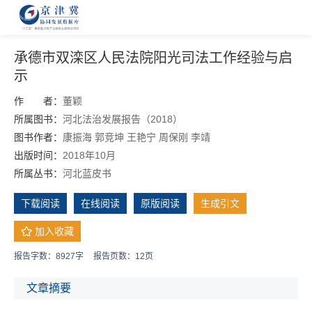
承德市双滦区人民法院阳光司法工作经验与启
示
作 者：
董颖
所属图书：
河北法治发展报告（2018）
图书作者：
康振海
郭竞坤
王艳宁
周保刚
李靖
出版时间：
2018年10月
所属丛书：
河北蓝皮书
下载阅读
在线阅读
原版阅读
生成引文
加入收藏
报告字数：8927字
报告页数：12页
文章摘要