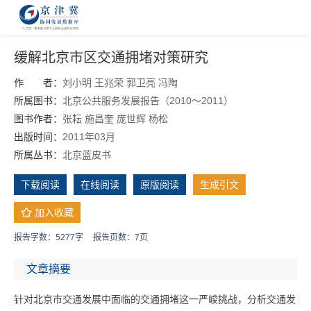
缓解北京市区交通拥堵对策研究
作 者：
刘小明
王兆荣
郭卫亮
冯陶
所属图书：
北京公共服务发展报告（2010～2011）
图书作者：
张耘
施昌奎
庞世辉
杨松
出版时间：
2011年03月
所属丛书：
北京蓝皮书
下载阅读
在线阅读
原版阅读
生成引文
加入收藏
报告字数：5277字
报告页数：7页
文章摘要
针对北京市交通发展中面临的交通拥堵这一严峻挑战，分析交通发