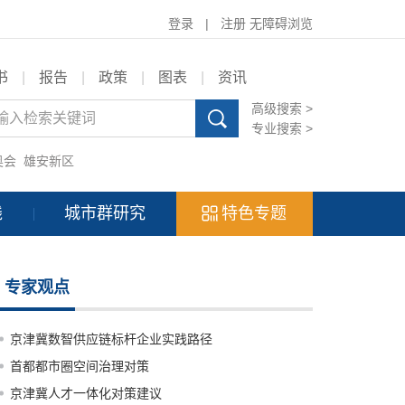
登录
|
注册
无障碍浏览
书
|
报告
|
政策
|
图表
|
资讯
高级搜索 >
专业搜索 >
奥会
雄安新区
践
城市群研究
特色专题
专家观点
京津冀数智供应链标杆企业实践路径
首都都市圈空间治理对策
京津冀人才一体化对策建议