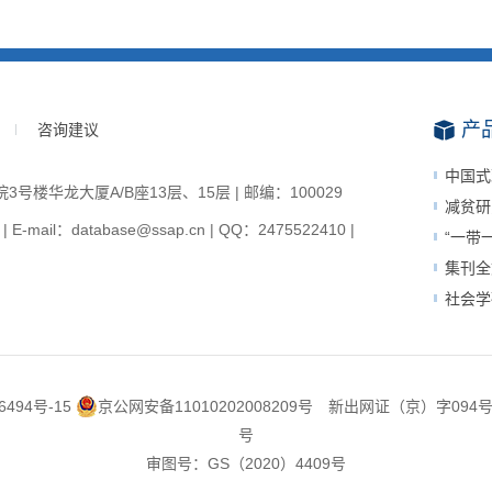
产
咨询建议
中国式
楼华龙大厦A/B座13层、15层 | 邮编：100029
减贫研
-mail：database@ssap.cn | QQ：2475522410 |
“一带
集刊全
社会学
6494号-15
京公网安备11010202008209号
新出网证（京）字094
号
审图号：GS（2020）4409号