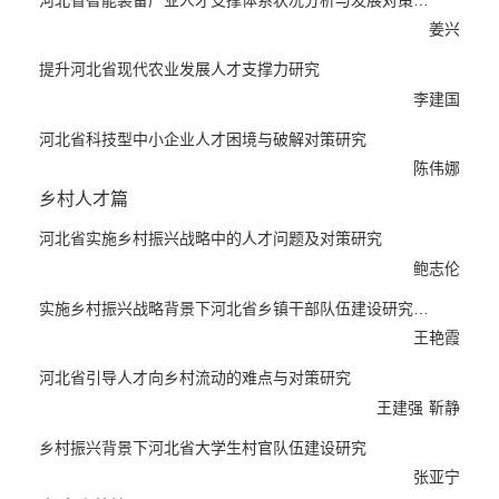
制不活；职业教育体系框架基本建成，但资源相对不足，校企合作
姜兴
层次较浅；中小学教育质量提高，但亟待实现均衡发展；学前教育
普及程度不断提高，但供需矛盾仍很突出。根据上述问题，分别从
提升河北省现代农业发展人才支撑力研究
提高高等教育人才培养质量，加快职业教育校企合作体制改革、以
李建国
中小学优质师资均衡促中小学教育均衡，提高学前教育普及率、解
河北省科技型中小企业人才困境与破解对策研究
决供需矛盾等方面提出了对策建议。
陈伟娜
产业人才篇围绕河北产业高质量发展和创新发展两大目标，针对智
能装备产业、现代农业、科技型中小企业人才发展问题进行分析，
乡村人才篇
对河北省产业整体技能人才发展开展研究，认为在这些产业领域，
河北省实施乡村振兴战略中的人才问题及对策研究
人才的总体支撑力仍显不足，人才结构与产业结构存在严重失衡，
鲍志伦
应从不断强化职业院校和专门专业人才培养、大力加强企业为主体
的人才开发、加大校企合作力度以及开展有针对性的人才引进等多
实施乡村振兴战略背景下河北省乡镇干部队伍建设研究——以...
个方面着手破解。
王艳霞
乡村人才篇围绕河北省实施乡村振兴战略的人才振兴目标，针对乡
河北省引导人才向乡村流动的难点与对策研究
村振兴中的各类人才、乡镇干部队伍、大学生村官等发展问题开展
王建强
靳静
重点研究，指出乡村振兴战略中人才仍很紧缺，引导人才向乡村流
动仍存在政策障碍，乡镇干部、农村大学生村官等肩负乡村振兴战
乡村振兴背景下河北省大学生村官队伍建设研究
略重任的基层人才激励保障不足、工作压力过大等，提出了提高乡
张亚宁
村人才待遇、确保激励保障机制灵活，加大引导人才向乡村流动的