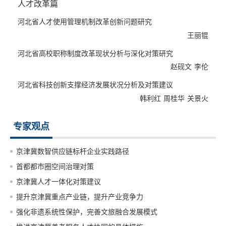
人才改革篇
政策力度，平衡乡镇权责，加强对乡镇干部的关爱，提高大学生村
官治理能力和水平等方面的对策建议。
河北省人才使用管理机制改革创新问题研究
人才改革篇重点对河北省人才流动、使用、评价（主要是职称评
王丽锟
审）管理机制改革创新问题进行研究，指出在人才体制机制改革的
河北省高校职称制度改革现状分析与深化对策研究
大背景下，河北省的人才流动、使用、评价等有了长足的发展，但
赵砚文
李伦
仍然存在人才流动机制不活、“人尽其才”环境不优、职称评审标准
“一刀切”现象较多等问题，提出了健全人才保障机制、加速构建优
河北省科技创新支撑经济发展状况分析及对策建议
质人才环境、破除职称评审中的“一刀切”现象等方面的对策建议。
韩利红
周桂华
关景火
本篇还对科技创新支撑经济发展问题进行了研究，从科研人员和机
构、研发经费、专利产出、技术市场成交额及科技创新对经济的贡
专家观点
献程度等方面，选取5个省市与河北进行对比分析，指出河北在这5
个方面与其他省市都有差距，需要通过科技教育体制改革向市场化
京津冀数智供应链标杆企业实践路径
转型、以创新科技人才管理机制扭转人才区位劣势等举措加以改
善。
首都都市圈空间治理对策
本书以新时代背景下新发展、新要求、新改革为基调，展现了一年
京津冀人才一体化对策建议
多来河北深入实施人才强冀战略的新举措和新进展，阐释了当前河
提升京津冀重点产业链，提升产业竞争力
北实施人才强冀战略所面临的主要形势、任务及应对举措，对于促
强化非遗系统性保护，完善文旅融合发展模式
进人才质量不断提升，不断壮大河北人才发展实力将产生积极的作