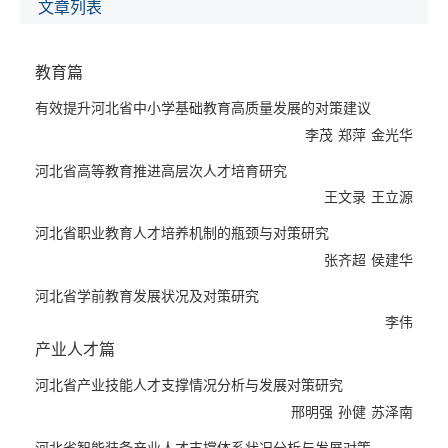
路、对策建议能够为各级党委政府决策提供参考，为社会各界提供
文章列表
有价值的信息资讯。
总报告以实施人才强冀战略为主线，对2018年以来人才强冀战略
教育篇
的进展以及未来面临的形势任务和对策思路进行了系统阐述。报告
从人才培养引进的数量、质量，重点人才队伍建设，人才体制机制
有效提升河北省中小学基础教育高质量发展的对策建议
改革，人才对重点战略的支撑效应等方面全面展现了人才强冀战略
李茂
郑萍
金光华
的新成就、新亮点，如新实行的编制备案制、职称评审下放、京津
冀区域实现优质教育资源协同互动、《2019年雄安新区急需人才
河北省高等教育推进高层次人才培育研究
目录》发布、冬奥会筹备冰雪专业人才培养快速推进等，同时剖析
王文录
王立源
了国际和国内人才竞争态势加剧、河北高质量发展对人才提出新要
河北省职业教育人才培养机制的瓶颈与对策研究
求等新形势和新任务，包括加快建设与经济社会各领域高质量发展
张齐超
侯建华
相适应的各类高质量人才队伍、积极推进京津冀各领域和各方面人
才协同发展取得突破等。在此基础上，提出了加快推进高质量人才
河北省学前教育发展状况及对策研究
队伍建设，对接服务“三件大事”、着力实施重大人才项目，围绕自
李伟
贸区建设制定前瞻性的人才发展策略，着力营造拴心留人的人才生
产业人才篇
态环境4个方面的对策建议。
教育篇对改革开放以来河北高等教育、职业教育、中小学基础教育
河北省产业技能人才支撑情况分析与发展对策研究
和学前教育人才培养状况及发展问题进行了重点研究。研究认为，
邢明强
孙健
苏泽南
高等教育基本形成了规模适中、科目齐全的体系，但质量不高、机
河北省智能装备产业人才支撑体系状况分析与发展对策研究