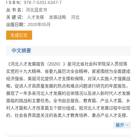
I S B N：
978-7-5201-6347-7
丛 书 名：
河北蓝皮书
关 键 词：
人才发展
发展战略
河北
出版日期：
2020年05月
生成引文
中文摘要
《河北人才发展报告（2020）》是河北省社会科学院深入贯彻落
实党的十九大精神、省委九届历次全会精神，紧紧围绕为全面建成
经济强省、美丽河北提供人才支撑和保障，对深入实施人才强冀战
略，促进人才高质量发展的热点和难点问题进行研究的年度报告，
展现了一年多来河北人才发展的总体情况以及进入新时代人才发展
面临的挑战和主要任务。全书由总报告、教育篇、产业人才篇、乡
村人才篇和人才改革篇五个部分组成，就河北人才发展过程中出现
的、社会各界高度关注的各类人才教育培养、重点产业人才支撑、
乡村人才振兴、人才体制机制改革等问题展开深入研究。全书注重
展开
研究的前瞻性、原创性、实用性和可操作性，力求提出的发展思