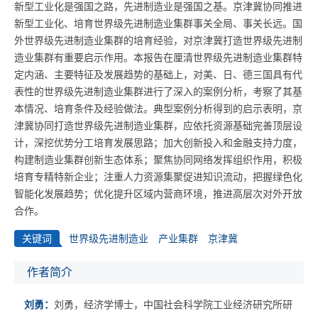
新型工业化是强国之路，先进制造业是强国之基。京津冀协同推进
新型工业化、培育世界级先进制造业集群事关全局、事关长远。国
外世界级先进制造业集群的培育经验，对京津冀打造世界级先进制
造业集群有重要启示作用。本报告在厘清世界级先进制造业集群特
定内涵、主要特征及发展趋势的基础上，对美、日、德三国具有代
表性的世界级先进制造业集群进行了深入的案例分析，考察了其基
本情况、培育条件及经验做法。典型案例分析得到的启示表明，京
津冀协同打造世界级先进制造业集群，应依托资源基础完善顶层设
计，深挖优势分工培育发展思路；加大创新投入和金融支持力度，
构建制造业集群创新生态体系；聚焦协同网络发挥组织作用，积极
培育专精特新企业；注重人力资源集聚促进知识流动，把握绿色化
智能化发展趋势；优化提升区域内营商环境，推进高层次对外开放
合作。
关键词
世界级先进制造业
产业集群
京津冀
作者简介
刘勇：
刘勇，经济学博士，中国社会科学院工业经济研究所研