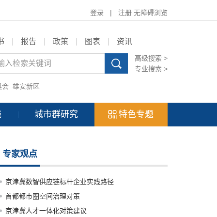
登录
|
注册
无障碍浏览
书
|
报告
|
政策
|
图表
|
资讯
高级搜索 >
专业搜索 >
奥会
雄安新区
践
城市群研究
特色专题
专家观点
京津冀数智供应链标杆企业实践路径
首都都市圈空间治理对策
京津冀人才一体化对策建议