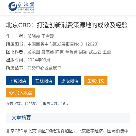
北京CBD：打造创新消费策源地的成效及经验
作 者：
邬晓霞
王雪媛
所属图书：
中国商务中心区发展报告No.9（2023）
图书作者：
龙永图 聂杰英
陈黛
单菁菁
周颖
武占云
王蕊
出版时间：
2024年03月
所属丛书：
商务中心区蓝皮书
下载阅读
在线阅读
原版阅读
生成引文
加入收藏
报告字数：14935字
报告页数：16页
文章摘要
北京CBD是北京“两区”的政策叠加区，北京数字经济、国际消费中