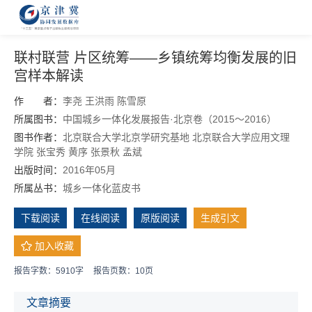
联村联营 片区统筹——乡镇统筹均衡发展的旧
宫样本解读
作 者：
李尧
王洪雨
陈雪原
所属图书：
中国城乡一体化发展报告·北京卷（2015～2016）
图书作者：
北京联合大学北京学研究基地 北京联合大学应用文理
学院
张宝秀
黄序
张景秋
孟斌
出版时间：
2016年05月
所属丛书：
城乡一体化蓝皮书
下载阅读
在线阅读
原版阅读
生成引文
加入收藏
报告字数：5910字
报告页数：10页
文章摘要