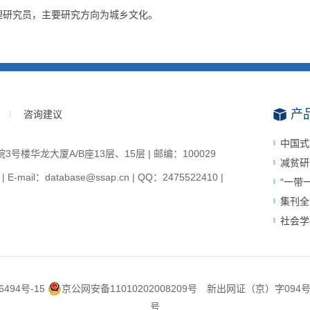
理研究员，主要研究方向为城乡文化。
产
咨询建议
中国式
楼华龙大厦A/B座13层、15层 | 邮编：100029
减贫研
-mail：database@ssap.cn | QQ：2475522410 |
“一带
集刊全
社会学
6494号-15
京公网安备11010202008209号
新出网证（京）字094
号