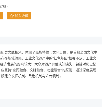
7辑）
文
加入收藏
统历史文脉相承，体现了民族特性与文化自信，是首都全国文化中
存在场域消失、工业文化遗产中的“红色基因”挖掘不足、工业文
市经济发展的影响较大；大众对遗产价值认知缺失，包括对历史记
应坚持“空间融合、文脉融合、功能融合”的原则，通过深度展现
手段建立发掘机制、改造机制与宣传机制。