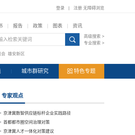
登录
|
注册
无障碍浏览
书
|
报告
|
政策
|
图表
|
资讯
高级搜索 >
专业搜索 >
奥会
雄安新区
践
城市群研究
特色专题
专家观点
京津冀数智供应链标杆企业实践路径
首都都市圈空间治理对策
京津冀人才一体化对策建议