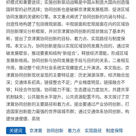
织模式和重要途径；实施创新驱动战略是中国从制造大国向创造强
国转型的必然选择；协同创新也是破解京津冀发展瓶颈、促进区域
协同发展的关键和引擎。本文重点阐述了协同创新的内涵与特征，
创造性地构建了包括微观层面、中观层面和宏观层面在内的区域协
同创新理论分析框架，并对京津冀协同创新的现状做出了基本判
断，提出了京津冀协同创新的目标、着力点、实现路径与制度保
障。本文认为，协同创新是指以实现区域协同发展为目的，通过突
破发展壁垒，推动要素和结构“新组合”，释放经济潜能，形成区域
发展新格局。协同创新与协同发展是手段与目的的关系，二者相互
作用，推动整个经济社会系统实现螺旋式上升演进。本文指出，京
津冀协同创新现状呈现的主要特征是：历史渊源深厚，经济融合加
深；交通体系初具，链接整合不足；产业梯度明显，链接融合不
够；科技合作加强，协同能力不强；生态建设力度加大，共建共享
机制缺失；公共服务水平提升，公共资源配置不均。本文探讨了京
津冀协同创新的主要路径和着力点，提出要通过产业协同创新，打
造国家创新能力最强的世界级城市群；通过交通体系协同创新，构
建快速便捷、高效
关键词
京津冀
协同创新
着力点
实现路径
制度保障