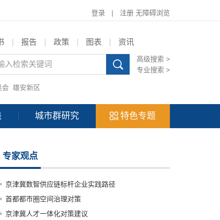
登录
|
注册
无障碍浏览
书
|
报告
|
政策
|
图表
|
资讯
高级搜索 >
专业搜索 >
奥会
雄安新区
践
城市群研究
特色专题
专家观点
京津冀数智供应链标杆企业实践路径
首都都市圈空间治理对策
京津冀人才一体化对策建议