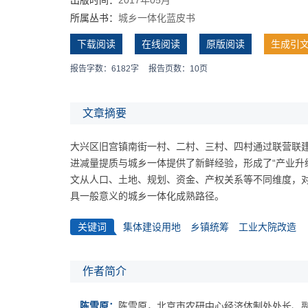
所属丛书：
城乡一体化蓝皮书
下载阅读
在线阅读
原版阅读
生成引
报告字数：6182字
报告页数：10页
文章摘要
大兴区旧宫镇南街一村、二村、三村、四村通过联营联
进减量提质与城乡一体提供了新鲜经验，形成了“产业升
文从人口、土地、规划、资金、产权关系等不同维度，
具一般意义的城乡一体化成熟路径。
关键词
集体建设用地
乡镇统筹
工业大院改造
作者简介
陈雪原：
陈雪原，北京市农研中心经济体制处处长、