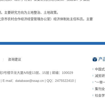
理。主要研究方向为土地整治、土地政策。
北京市农村合作经济经营管理办公室）经济体制处主任科员。主要
产
咨询建议
中国式
楼华龙大厦A/B座13层、15层 | 邮编：100029
减贫研
-mail：database@ssap.cn | QQ：2475522410 |
“一带
集刊全
社会学