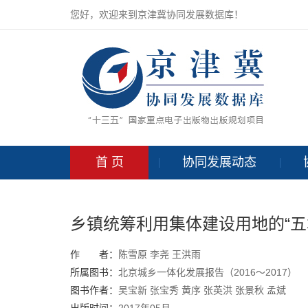
您好，欢迎来到京津冀协同发展数据库！
首 页
协同发展动态
乡镇统筹利用集体建设用地的“五
作 者：
陈雪原
李尧
王洪雨
所属图书：
北京城乡一体化发展报告（2016～2017）
图书作者：
吴宝新
张宝秀
黄序
张英洪
张景秋
孟斌
出版时间：
2017年05月