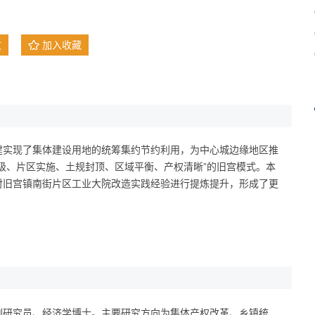
文
加入收藏
建实现了集体建设用地的统筹集约节约利用，为中心城边缘地区推
级、片区实施、土规封顶、区域平衡、产权清晰”的旧宫模式。本
对旧宫镇南街片区工业大院改造实践经验进行提炼提升，形成了更
副研究员、经济学博士。主要研究方向为集体产权改革、乡镇统