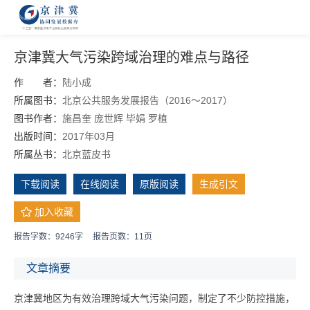
京津冀大气污染跨域治理的难点与路径
作 者：
陆小成
所属图书：
北京公共服务发展报告（2016～2017）
图书作者：
施昌奎
庞世辉
毕娟
罗植
出版时间：
2017年03月
所属丛书：
北京蓝皮书
下载阅读
在线阅读
原版阅读
生成引文
加入收藏
报告字数：9246字
报告页数：11页
文章摘要
京津冀地区为有效治理跨域大气污染问题，制定了不少防控措施，