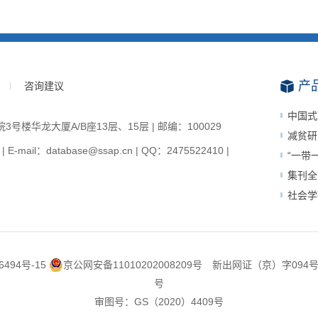
产
咨询建议
中国式
楼华龙大厦A/B座13层、15层 | 邮编：100029
减贫研
-mail：database@ssap.cn | QQ：2475522410 |
“一带
集刊全
社会学
6494号-15
京公网安备11010202008209号
新出网证（京）字094
号
审图号：GS（2020）4409号