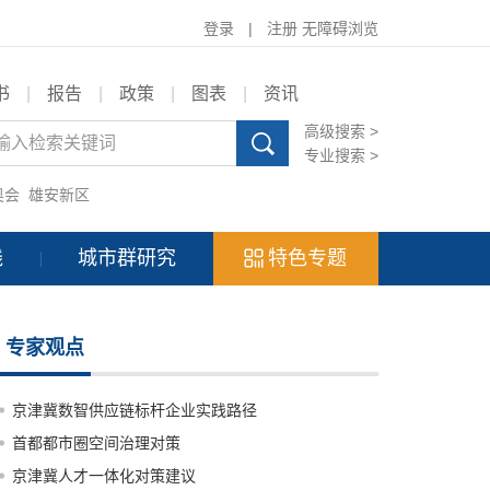
登录
|
注册
无障碍浏览
书
|
报告
|
政策
|
图表
|
资讯
高级搜索 >
专业搜索 >
奥会
雄安新区
践
城市群研究
特色专题
专家观点
京津冀数智供应链标杆企业实践路径
首都都市圈空间治理对策
京津冀人才一体化对策建议