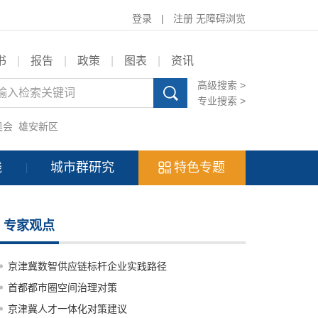
登录
|
注册
无障碍浏览
书
|
报告
|
政策
|
图表
|
资讯
高级搜索 >
专业搜索 >
奥会
雄安新区
践
城市群研究
特色专题
专家观点
京津冀数智供应链标杆企业实践路径
首都都市圈空间治理对策
京津冀人才一体化对策建议