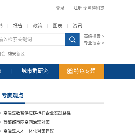
登录
|
注册
无障碍浏览
书
|
报告
|
政策
|
图表
|
资讯
高级搜索 >
专业搜索 >
奥会
雄安新区
践
城市群研究
特色专题
专家观点
京津冀数智供应链标杆企业实践路径
首都都市圈空间治理对策
京津冀人才一体化对策建议