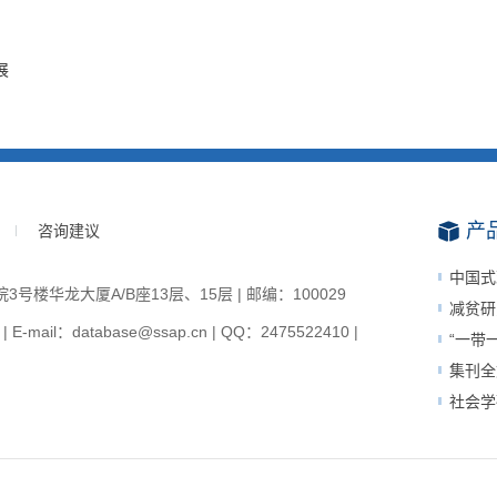
展
产
咨询建议
中国式
楼华龙大厦A/B座13层、15层 | 邮编：100029
减贫研
-mail：database@ssap.cn | QQ：2475522410 |
“一带
集刊全
社会学