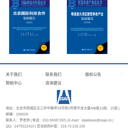
关于我们
联系我们
版权公告
帮助中心
咨询建议
地址：北京市西城区北三环中路甲29号院3号楼华龙大厦A/B座13层、15层 |
邮编：100029
联系人：罗老师 | 电话：010-59367265 | E-mail：database@ssap.cn |
QQ：2475522410 | 您当前的IP是：
216.73.216.150