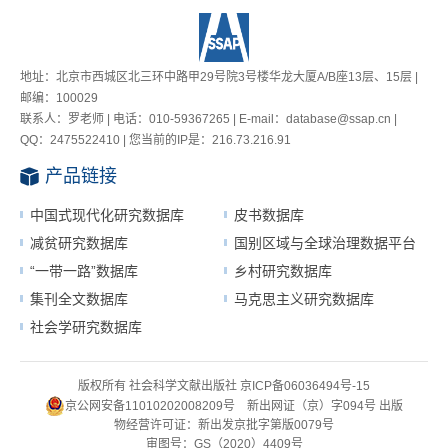
地址：北京市西城区北三环中路甲29号院3号楼华龙大厦A/B座13层、15层 |
邮编：100029
联系人：罗老师 | 电话：010-59367265 | E-mail：database@ssap.cn |
QQ：2475522410 | 您当前的IP是：
216.73.216.91
产品链接
中国式现代化研究数据库
皮书数据库
减贫研究数据库
国别区域与全球治理数据平台
“一带一路”数据库
乡村研究数据库
集刊全文数据库
马克思主义研究数据库
社会学研究数据库
版权所有 社会科学文献出版社
京ICP备06036494号-15
京公网安备11010202008209号
新出网证（京）字094号
出版
物经营许可证：新出发京批字第版0079号
审图号：GS（2020）4409号