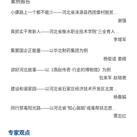
案例报告
小康路上一个都不能少——河北省涞源县西团堡村脱贫帮扶的...
谢强
真抓实干育新人——河北省衡水职业技术学院“三全育人”工...
李增军
集聚国企正能量——以华北制药集团为例
杨俊谊
娄婧
讲好河北故事——以《燕赵传奇·行走的博物馆》为例
包来军
赵晓艳
建设和谐家园——以河北省石家庄经济技术开发区北席村社区...
杨春娟
同行禁毒阳光路——以河北省“知心姐姐”戒毒帮扶志愿团队...
覃志红
专家观点