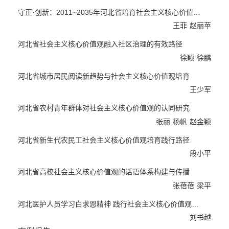
训、协商民主、非遗保护和社区治理的路径，提出了有效的创新方
守正·创新：2011~2035年河北省培育社会主义核心价值观的非...
法。
王菲
赵丽苹
案例报告部分推出了6篇研究报告。以典型案例展示了社会主义核
心价值观在脱贫致富、教书育人、企业文化、影视传播、和谐家
河北省社会主义核心价值观融入社区治理的有效路径
园、志愿服务中的巨大影响。
徐颖
徐鹏
河北省城市居民阅读新趋势与社会主义核心价值观培育
王少军
河北省农村青年群体对社会主义核心价值观的认同研究
张丽
杨帆
赵金颖
河北省新生代农民工社会主义核心价值观培育践行路径
段小平
河北省高校社会主义核心价值观的话语体系构建与传播
张蓓蓓
梁平
河北医护人员学习白求恩精神 践行社会主义核心价值观创新研究
刘书越