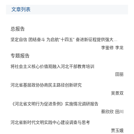
建议，从理论和实践相互联系的维度探讨了推动新时代河北社会主
义核心价值观培育践行的主要任务和实践要求。
文章列表
本书由总报告、专题报告和案例报告3个部分组成。总报告全面展
示了2020年河北省社会主义核心价值观培育践行的总体状况，包
总报告
括取得的进展和存在的问题，展望了2021年河北省社会主义核心
价值观培育践行面临的形势和任务，研究了2021年河北省社会主
坚定自信 团结奋斗 为启航“十四五” 奋进新征程提供强大精...
义核心价值观培育践行的总体思路和对策举措，包括提高思想认
李鉴修
李龙
识、聚焦大势大事、丰富载体平台、创新内容形式等，旨在为河北
专题报告
社会主义核心价值观培育践行再上新台阶提供精神动力和理论支
撑。
将社会主义核心价值观融入河北干部教育培训
专题报告部分推出了12篇研究报告。围绕西柏坡精神对培育社会主
田丽
义核心价值观的重要作用进行了梳理总结，对西柏坡精神的内涵凝
河北省基层政协协商民主路径创新研究
练、传播路径、体制机制、社会影响等方面进行了深入思考和探
吴景双
索；对《河北省文明行为促进条例》的实施效果和问题以及河北省
新时代文明实践中心的组织架构、资源配置、实践内容、品牌打造
《河北省文明行为促进条例》实施情况调研报告
等进行了剖析，提出了对策建议；聚焦河北省城市居民、农村青
蔡欣欣
田川
年、新生代农民工、高校大学生、医护人员等社会群体的价值取向
和思想倾向，指出了如何用社会主义核心价值观引领方向、激发动
河北省新时代文明实践中心建设调查与思考
力、构建话语体系；探讨将社会主义核心价值观融入干部教育培
贾玉娥