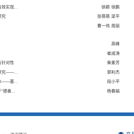
体向好，但也存在部分大学生认知程度不深入、认同情感不稳定、
实现...
徐颖
徐鹏
育引导方式，促进理论认知、情感认同、行为践行。《运用法治微
省充分利用微电影开展法治宣传和法治教育，开辟了宣传社会主义
研究
张蓓蓓
梁平
业化发展，拓展传播平台，让河北法治微电影发挥更大的教育作
曹一伟
周丽
建设的进展与展望》认为，河北省直各部门以本职工作为切入点，
工作短期行为和形式主义倾向等问题。今后，要坚持以人民为中心
高峰
“窗口”作用。《以社会主义核心价值观为河北交通发展增添动
崔成涛
作各方面，转化为人们的情感认同和行为习惯，有力地促进了河北
与针对性
柴素芳
实践教学的亲和力与针对性》认为，河北大学开展微电影实践教学
和践行提供了有益启示。《新时代中职学校社会主义核心价值观培
——...
郭利杰
心价值观培育，矢志不渝践行“立德树人”价值追求，创新路径与
—基...
段小平
成效。《河北省农民培育和践行社会主义核心价值观的实践样本》
善...
杨春娟
培育和践行社会主义核心价值观进行调研，力求为乡村振兴战略实
观培育践行》认为，河北省藁城区杜村着力创建和谐、文明、美
动范例，对培育文明乡风、助力乡村振兴具有重要借鉴和启示意