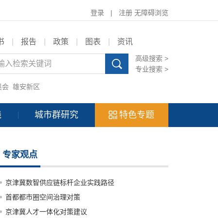
登录
|
注册
无障碍浏览
书
|
报告
|
政策
|
图表
|
资讯
高级搜索 >
专业搜索 >
奥会
雄安新区
践
城市群研究
特色专题
专家观点
京津冀数智供应链标杆企业实践路径
首都都市圈空间治理对策
京津冀人才一体化对策建议