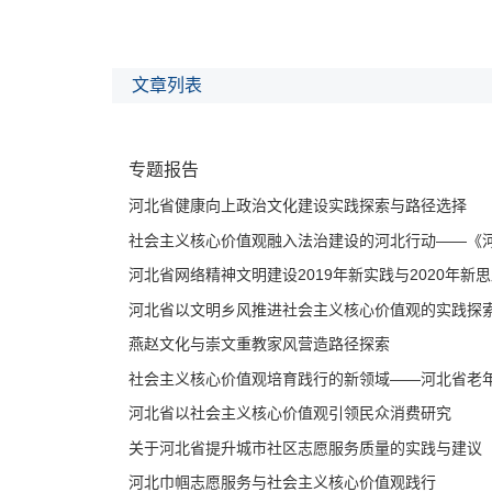
总体积极健康，但消极腐败现象依然在一些地方存在，
资源，推进文化供给侧改革，在守正出新中不断给党内
北行动》强调，要以《河北省文明行为促进条例》为契
文章列表
为，以法治力量促进社会文明程度提升。《河北省网络精神文
省网络空间日渐清朗，网络舆论向上向好态势正在形成
推进网络精神文明建设，需要打造新载体，建设新模式
专题报告
进社会主义核心价值观的实践探索》认为，河北省把培
部署、多措并举，取得了很好成效。本文提出具体对策
河北省健康向上政治文化建设实践探索与路径选择
崇文重教家风营造路径探索》深入探究燕赵文化中耕读
社会主义核心价值观融入法治建设的河北行动——《河北
路径与对策。《社会主义核心价值观培育践行的新领域
河北省网络精神文明建设2019年新实践与2020年新
省在这方面做了许多基础性工作，提供了许多有益启示
省坚持以社会主义核心价值观引导民众消费所取得的显
河北省以文明乡风推进社会主义核心价值观的实践探
消费、公平消费、依法消费观念。《关于河北省提升城
燕赵文化与崇文重教家风营造路径探索
务有独特做法与经验，但也存在问题与短板。对标对表
社会主义核心价值观培育践行的新领域——河北省老年教
展。《河北巾帼志愿服务与社会主义核心价值观践行》
设、品牌建设等方面进行了梳理，并提出进一步提升的
河北省以社会主义核心价值观引领民众消费研究
有效实现路径探析》试图从高校继续培育和践行社会主
关于河北省提升城市社区志愿服务质量的实践与建议
色做法和亮点，分析其问题和不足，探索有效实现路径
河北巾帼志愿服务与社会主义核心价值观践行