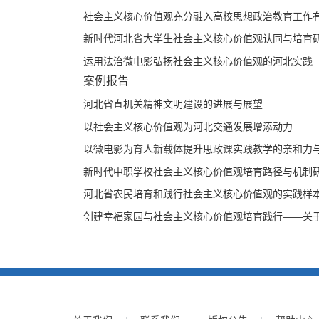
出，河北省大学生在社会主义核心价值观认知认同上总
社会主义核心价值观充分融入高校思想政治教育工作有效
知行不一等问题，需要以学生为中心，采取分层分类教
电影弘扬社会主义核心价值观的河北实践》表明，河北
新时代河北省大学生社会主义核心价值观认同与培育
核心价值观的新阵地。今后，需要促进制作专业化、产
运用法治微电影弘扬社会主义核心价值观的河北实践
用。
案例报告
案例报告推出6篇研究报告。《河北省直机关精神文明
精神文明建设取得明显效果，但仍存在思想认识模糊、
河北省直机关精神文明建设的进展与展望
的价值取向，搞好河北省直机关精神文明建设，发挥示范
以社会主义核心价值观为河北交通发展增添动力
力》指出，河北省交通人把社会主义核心价值观融入工
以微电影为育人新载体提升思政课实践教学的亲和力
交通运输大发展。《以微电影为育人新载体提升思政课
模式探索，取得良好效果，为社会主义核心价值观培育
新时代中职学校社会主义核心价值观培育路径与机制研究
育路径与机制研究》指出，河北商贸学校围绕社会主义核
河北省农民培育和践行社会主义核心价值观的实践样本—
机制，强化教育引导、实践养成、制度保障，取得可喜
创建幸福家园与社会主义核心价值观培育践行——关于“德
以邢台市威县孙家寨村为案例，对乡村振兴中县域如何
施提供有益借鉴。《创建幸福家园与社会主义核心价值
丽、富裕幸福家园，成为践行社会主义核心价值观的生
义。