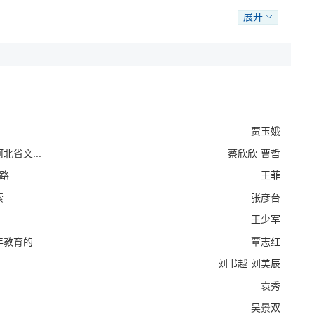
必须继续坚定文化自信，遵循文化规律，加强组织领导，挖掘优势
展开
政治文化注入生机活力。《社会主义核心价值观融入法治建设的河
机，进一步激发全社会文明意识，用法规的刚性来约束不文明行
明建设2019年新实践与2020年新思路》指出，2019年河北
，但仍然存在网络思维意识不足、网络治理能力欠缺等问题。继续
，创造新力量，促进互联网行业健康发展。《河北省以文明乡风推
育乡风文明作为培育和践行社会主义核心价值观的重要抓手，精心
建议，关注解决乡风文明建设仍然存在的一些问题。《燕赵文化与
贾玉娥
传家的家风文化，结合当前实际，提出河北省营造崇文重教家风的
省文...
蔡欣欣
曹哲
》认为，老年教育是社会主义核心价值观培育践行的新领域，河北
思路
王菲
。《河北省以社会主义核心价值观引领民众消费研究》展示了河北
著成绩，但许多问题亟待解决，应进一步增强民众健康消费、适度
索
张彦台
市社区志愿服务质量的实践与建议》认为，河北省城市社区志愿服
王少军
京津先进经验，河北省需要乘势而上，推进社区志愿服务向纵深发
育的...
覃志红
对河北巾帼志愿服务的发展现状从组织机构、队伍建设、制度建
对策建议。《社会主义核心价值观充分融入高校思想政治教育工作
刘书越
刘美辰
义核心价值观的角度，展示河北省高校近年来思想政治教育工作特
袁秀
。《新时代河北省大学生社会主义核心价值观认同与培育研究》指
吴景双