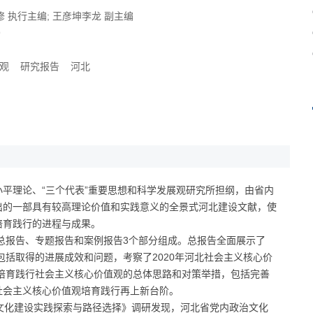
修
执行主编;
王彦坤
李龙
副主编
9
观
研究报告
河北
平理论、“三个代表”重要思想和科学发展观研究所担纲，由省内
出的一部具有较高理论价值和实践意义的全景式河北建设文献，使
培育践行的进程与成果。
由总报告、专题报告和案例报告3个部分组成。总报告全面展示了
包括取得的进展成效和问题，考察了2020年河北社会主义核心价
省培育践行社会主义核心价值观的总体思路和对策举措，包括完善
社会主义核心价值观培育践行再上新台阶。
文化建设实践探索与路径选择》调研发现，河北省党内政治文化