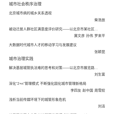
城市社会秩序治理
北京城市病的城乡关系透视
柴浩放
被动迁居人群社区满意度评价研究——以北京市某社区为例
冀文彦
孙伟
罗来平
大数据时代城市人才的移动学习与发展建议
张颖昆
城市治理实践
解决基层城管执法难的思考和对策——以北京市展览路地区为例
刘生富
深化“2+n”管理模式 不断强化固化城市管理新格局
李四友
赵中国
周雪姣
浅析当前传媒环境下的城管形象危机
刘洁