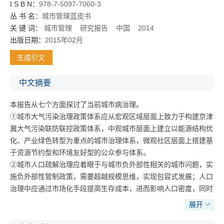
I S B N：
978-7-5097-7060-3
丛 书 名：
城市管理蓝皮书
关 键 词：
城市管理
研究报告
中国
2014
出版日期：
2015年02月
生成引文
中文摘要
本报告从七个方面探讨了当前城市病治理。
①城市大气污染治理政策体系应从宏观区域层面上致力于构建京津
冀大气污染联防联控政策体系，中观城市层面上建立以能源结构优
化、产业绿色转型为重点的城市治理体系，微观社区层面上搭建基
于资源节约型和环境友好型的公众参与体系。
②城市人口疏解治理应着眼于与城市负外部性相关的城市问题，实
施负外部性管制政策，需要超越规模思维，实现包容式发展；人口
治理中应通过市场化手段提高生存成本，进而影响人口密度，同时
积极推进京津冀一体化发展，鼓励周边人口就地发展；外来人口管
展开
理中应强化以外来人口有序管理为导向的部门统筹机制，加强城乡