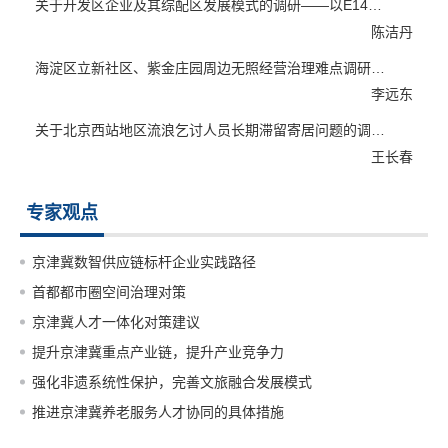
关于开发区企业及其综配区发展模式的调研——以E14数电园宿...
陈洁丹
海淀区立新社区、紫金庄园周边无照经营治理难点调研及对策...
李远东
关于北京西站地区流浪乞讨人员长期滞留寄居问题的调研报告
王长春
专家观点
京津冀数智供应链标杆企业实践路径
首都都市圈空间治理对策
京津冀人才一体化对策建议
提升京津冀重点产业链，提升产业竞争力
强化非遗系统性保护，完善文旅融合发展模式
推进京津冀养老服务人才协同的具体措施