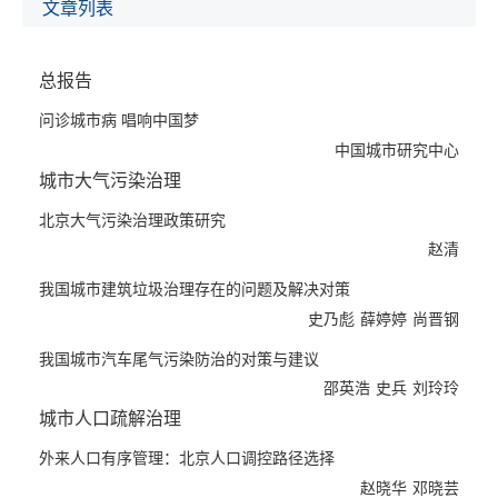
一体化管理建立，并建立外来人口动态管理机制。
文章列表
③提出轨道交通枢纽进一步完善的调整对策，包括完善轨道交通枢
纽间联络交通网及配套交通设施、优化轨道交通枢纽周边城市空间
总报告
衔接边缘界面、根据轨道交通枢纽区位及实际需求适当设置潮汐交
通方式，以及调整轨道交通枢纽内部各系统流线规划与设置等。
问诊城市病 唱响中国梦
④水资源管理中应注重水源的植被涵养功能，通过京津冀协作合理
中国城市研究中心
调配与利用流域水资源，通过产业结构优化调整减少水资源总量需
城市大气污染治理
求，从减少食物浪费入手降低水资源消耗；城市基础设施建设是城
市资源消耗较大的领域，报告提出采取PPP模式开展基础设施建设
北京大气污染治理政策研究
管理。
赵清
⑤提出了加快发展节能环保产业的对策，包括构建完善的制度体
我国城市建筑垃圾治理存在的问题及解决对策
系，建立节能环保产业管理系统，加快推进节能环保产业的市场化
史乃彪
薛婷婷
尚晋钢
进程，培育具有核心竞争力的大型节能环保企业，规范产业市场环
境等。
我国城市汽车尾气污染防治的对策与建议
⑥城市社会秩序治理应注重城乡一体化发展，城乡统筹应成为解决
邵英浩
史兵
刘玲玲
城市病的一个重要方向，应建设新型农村社区，促进城市失地农民
城市人口疏解治理
就业，加强城乡接合部的治理和改造力度，构筑新型城镇体系。
⑦城市治理实践部分结合北京城市现状，提出了加强基层城管执法
外来人口有序管理：北京人口调控路径选择
工作的思考与对策建议；报告提出了城市管理综合执法的“2+n”管
赵晓华
邓晓芸