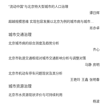
理模式，即以城管、公安两个职能部门为主要力量，结合多个相关
“流动中国”与北京特大型城市的人口治理
部门共同参与的环境综合管理模式。
谭日辉
超越规模思维 实现包容发展以北京为例的城市病与城市规模研究
肖亦卓
城市交通治理
北京城市病的综合测度及趋势分析
齐心
北京市轨道交通枢纽对城市交通影响分析与调整对策
马静
房明
北京市机动车停车问题现状及其分析
王艳玲
王鑫
张明春
城市资源治理
北京市水资源现状评价与可持续利用
杨波