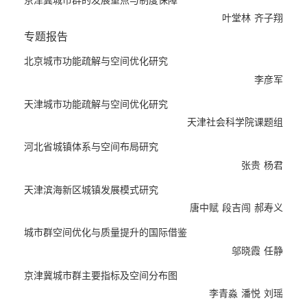
市吸纳不足，行政强势、市场弱势等突出问题。
叶堂林
齐子翔
战略研究方面，本书论证了京津冀城市群在我国区域发展格局中的
专题报告
重要战略地位，其战略目标是建成国家参与全球竞争和国际分工的
世界级城市群，中国乃至世界的研发创新、高端服务和“大国重器”
北京城市功能疏解与空间优化研究
的集聚区，带动中国北方向东北亚、西亚、中亚、欧洲全方位开放
李彦军
的门户地区，中国未来最具活力的核心增长极点和新型城镇化的示
天津城市功能疏解与空间优化研究
范区。未来应重点实施以下战略：新型城镇化战略，实现由“一维”
经济目标向经济、社会和生态“三维”目标转变；城市群空间发展战
天津社会科学院课题组
略，从“双核”型向“多中心、网络化”的城镇空间格局转变；产城互
河北省城镇体系与空间布局研究
动发展战略，从产城割裂向产城融合的发展模式转变。未来京津冀
张贵
杨君
城市群健康协调发展需要充分发挥市场对资源配置的决定性作用，
促进城镇体系合理化，提升城市群的整体竞争力。近期促进京津冀
天津滨海新区城镇发展模式研究
城市群空间优化与质量提升的战略重点是，以谱写京津“双城记”为
唐中赋
段吉闯
郝寿义
突破口，打造世界级城市群；优化空间结构，在“点、轴、带、圈”
城市群空间优化与质量提升的国际借鉴
上实现重大突破；突出市场主导，强化空间网络联系，提升城市群
邬晓霞
任静
质量；培育新增长点，完善新城及中小城市功能，探索新型城镇化
道路；加强科学规划，完善内部协调机制。
京津冀城市群主要指标及空间分布图
咨询研究方面，本书提供了较为详尽的京津冀城市群相关指标及空
李青淼
潘悦
刘瑶
间分布图，这对长期关注和研究京津冀城市群的理论工作者和地方