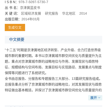
I S B N：
978-7-5097-5730-7
丛 书 名：
京津冀蓝皮书
关 键 词：
区域经济发展
研究报告
华北地区
2014
出版日期：
2014年03月
生成引文
中文摘要
“十二五”时期是京津冀地区经济转型、产业升级、合力打造世界级
城市群的重要时期。本书以京津冀城市群空间优化与质量提升为主
题，重点对京津冀城市群的战略地位与作用、发展现状与趋势特
征、规模结构与空间布局、发展目标与实现路径、发展重点与制度
保障等问题进行了系统研究。
全书由总报告、分报告和专题报告三大部分、13篇研究报告组成。
总报告重点分析了京津冀城市群的战略地位，对其发展现状与趋势
特征做出基本概括，并探讨了京津冀城市群空间优化与质量提升的
发展目标与主要路径。分报告分别从城市群演进机理及测度方法、
展开
发展质量内涵、空间分布及测度、新城建设成效评估、新增长点以