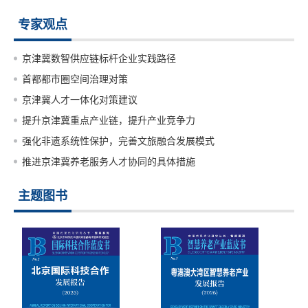
政府决策部门，具有重要的参考价值。
专家观点
本书是京津冀三地作者通力合作的研究成果。作者主要是来自中国
人民大学、首都经济贸易大学、北京市社会科学院、天津市社会科
京津冀数智供应链标杆企业实践路径
学院、河北经贸大学、河北工业大学、天津行政学院、天津市滨海
新区发改委、天津滨海综合发展研究院等单位的专家学者，可以说
首都都市圈空间治理对策
本书是京津冀三地专家学者共同奉献的智慧结晶。
京津冀人才一体化对策建议
本书为北京市哲学社会科学规划重点项目“首都经济圈的目标定位
提升京津冀重点产业链，提升产业竞争力
与战略重点研究”（项目编号11JGA012）、首都经济贸易大学特大
强化非遗系统性保护，完善文旅融合发展模式
城市经济社会发展研究协同创新中心重点委托课题“首都经济圈城
市群协调发展研究”、北京市教委重点项目暨社科规划项目“北京建
推进京津冀养老服务人才协同的具体措施
设世界城市与京津冀一体化发展研究”（项目编号
SZ201110038020）、北京市自然科学基金项目“北京依托京津冀
主题图书
建设世界城市的路径研究”（项目编号9112004）、北京市哲学社
会科学规划特别委托项目“北京城市功能疏解与首都圈城镇体系研
究”（项目编号13JDCSD003）等项目的阶段成果，并受到北京市
教委科研基地-科技创新平台-首都圈研究中心（2013）（项目编号
PXM2013_014205_000121）、北京市经济社会发展政策研究基
地及首都经济贸易大学特大城市经济社会发展研究院的资助。