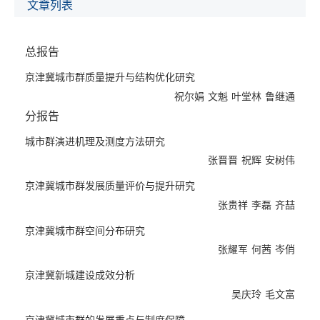
及制度保障等方面进行了系统研究。专题报告研究了北京、天津城
文章列表
市功能疏解与空间布局，河北省城镇体系与空间布局，天津滨海新
区城镇发展模式，总结了国外城市群空间优化与质量提升的经验，
总报告
并附上了京津冀城市群的主要指标及空间分布图。
本书的创新和建树主要体现在以下方面。
京津冀城市群质量提升与结构优化研究
理论研究方面，重点探讨了城市群演进机理，认为城市群是相邻城
祝尔娟
文魁
叶堂林
鲁继通
市间产业结构深化，空间结构拓展，经济、社会、文化、人口结构
分报告
融合的结果；城市群的演化历程主要由内部和外部两个动力系统促
进其发展；根据城市群演化的特性，将其分为破界、组接、交融、
城市群演进机理及测度方法研究
融合四个演化阶段，并根据阶段性特征和可测性原则，从区域、产
张晋晋
祝辉
安树伟
业、空间的角度，探讨和构建了可行状态下我国城市群的测度方法
京津冀城市群发展质量评价与提升研究
和评价模型。
张贵祥
李磊
齐喆
实证研究方面，通过对京津冀城市群的规模结构及空间结构的分
析，得出如下基本判断：规模结构呈现出城镇化提速、中心城市人
京津冀城市群空间分布研究
口郊区化、城镇体系呈“哑铃”型、人口分布呈“倒金字塔”型、区域
张耀军
何茜
岑俏
内城镇化发展不平衡等突出特征；空间结构呈现出“双核”极化效应
依然明显，城市间经济联系在加强，新城承接中心城市人口、产业
京津冀新城建设成效分析
与城市功能的作用正在逐步显现，异地城镇化特征明显等特征；目
吴庆玲
毛文富
前京津冀城市群仍处于组接阶段，存在超大城市高度集聚、中小城
京津冀城市群的发展重点与制度保障