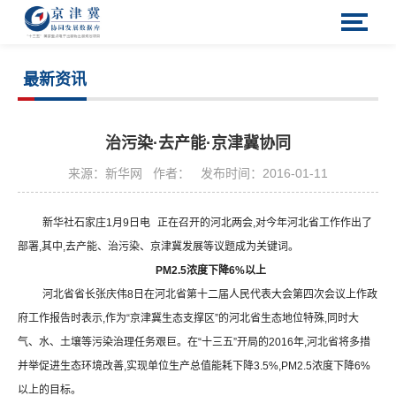
最新资讯
治污染·去产能·京津冀协同
来源：新华网
作者：
发布时间：2016-01-11
新华社石家庄
1
月
9
日电
正在召开的河北两会
,
对今年河北省工作作出了
部署
,
其中
,
去产能、治污染、京津冀发展等议题成为关键词。
PM2.5
浓度下降
6%
以上
河北省省长张庆伟
8
日在河北省第十二届人民代表大会第四次会议上作政
府工作报告时表示
,
作为
“
京津冀生态支撑区
”
的河北省生态地位特殊
,
同时大
气、水、土壤等污染治理任务艰巨。在
“
十三五
”
开局的
2016
年
,
河北省将多措
并举促进生态环境改善
,
实现单位生产总值能耗下降
3.5%,PM2.5
浓度下降
6%
以上的目标。