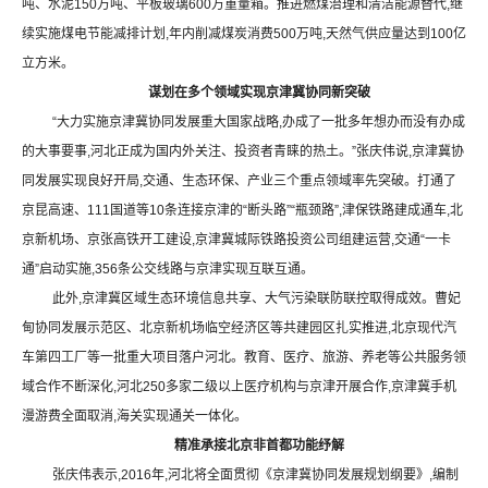
吨、水泥
150
万吨、平板玻璃
600
万重量箱。推进燃煤治理和清洁能源替代
,
继
续实施煤电节能减排计划
,
年内削减煤炭消费
500
万吨
,
天然气供应量达到
100
亿
立方米。
谋划在多个领域实现京津冀协同新突破
“
大力实施京津冀协同发展重大国家战略
,
办成了一批多年想办而没有办成
的大事要事
,
河北正成为国内外关注、投资者青睐的热土。
”
张庆伟说
,
京津冀协
同发展实现良好开局
,
交通、生态环保、产业三个重点领域率先突破。打通了
京昆高速、
111
国道等
10
条连接京津的
“
断头路
”“
瓶颈路
”,
津保铁路建成通车
,
北
京新机场、京张高铁开工建设
,
京津冀城际铁路投资公司组建运营
,
交通
“
一卡
通
”
启动实施
,356
条公交线路与京津实现互联互通。
此外
,
京津冀区域生态环境信息共享、大气污染联防联控取得成效。曹妃
甸协同发展示范区、北京新机场临空经济区等共建园区扎实推进
,
北京现代汽
车第四工厂等一批重大项目落户河北。教育、医疗、旅游、养老等公共服务领
域合作不断深化
,
河北
250
多家二级以上医疗机构与京津开展合作
,
京津冀手机
漫游费全面取消
,
海关实现通关一体化。
精准承接北京非首都功能纾解
张庆伟表示
,2016
年
,
河北将全面贯彻《京津冀协同发展规划纲要》
,
编制