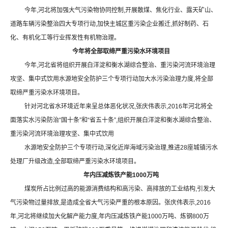
今年
,
河北将加强大气污染物协同控制
,
开展散煤、焦化行业、露天矿山、
道路车辆污染整治四大专项行动
,
加快主城区重污染企业搬迁
,
抓好制药、石
化、有机化工等行业挥发性有机物治理。
今年将全部取缔严重污染水环境项目
今年
,
河北省将组织开展白洋淀和衡水湖综合整治、重污染河流环境治理
攻坚、集中式饮用水源地安全防护三个专项行动加大水污染治理力度
,
将全部
取缔严重污染水环境项目。
针对河北省水环境近年来呈总体恶化状况
,
张庆伟表示
,2016
年河北将全
面落实水污染防治
“
国十条
”
和
“
省五十条
”,
组织开展白洋淀和衡水湖综合整治、
重污染河流环境治理攻坚、集中式饮用
水源地安全防护三个专项行动
,
深化近岸海域污染治理
,
推进
28
座城镇污水
处理厂升级改造
,
全部取缔严重污染水环境项目。
年内压减炼铁产能
1000
万吨
煤炭所占比例过高的能源消费结构和高污染、高排放的工业结构
,
引发大
气污染物过量排放
,
是造成全省大气污染严重的根本原因。张庆伟表示
,2016
年
,
河北将继续加大化解产能力度
,
年内压减炼铁产能
1000
万吨、炼钢
800
万