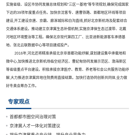
实施省级、设区市协同发展总体规划和
“
三区一基地
”
等专项规划
,
确保完成国家
下达的
39
项年度重点任务。加快京沈客专、唐曹铁路、首都地区环线等项目
建设
,
开工建设京唐、京霸、廊涿城际和白沟直线
,
抓好北京新机场及配套综合
交通体系建设。推动建立京津冀生态补偿机制
,
实施京津保生态过渡带、北戴
河地区环境整治等工程。确保北京现代第四工厂、比亚迪新能源客车承德基
地、张北云联数据中心等项目建成投产。
2016
年
,
河北还将精准承接北京非首都功能纾解
,
谋划建设集中承载地和
微中心
,
加快推进北京新机场临空经济区、曹妃甸协同发展示范区、渤海新区
等省级重点平台建设。积极承接京津医疗、教育、养老等社会公共服务功能纾
解
,
大力推进京津冀异地住院费用直接结算。加快打造协同创新共同体
,
全力做
好冬奥会筹办工作。
专家观点
首都都市圈空间治理对策
京津冀人才一体化对策建议
提升京津冀重点产业链，提升产业竞争力