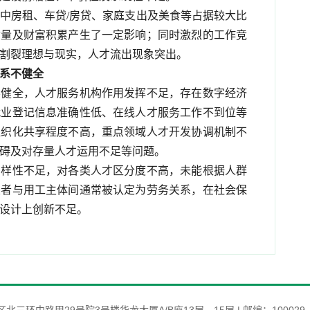
中房租、车贷/房贷、家庭支出及美食等占据较大比
质量及财富积累产生了一定影响；同时激烈的工作竞
割裂理想与现实，人才流出现象突出。
系不健全
不健全，人才服务机构作用发挥不足，存在数字经济
就业登记信息准确性低、在线人才服务工作不到位等
组织化共享程度不高，重点领域人才开发协调机制不
碍及对存量人才运用不足等问题。
多样性不足，对各类人才区分度不高，未能根据人群
业者与用工主体间通常被认定为劳务关系，在社会保
设计上创新不足。
北三环中路甲29号院3号楼华龙大厦A/B座13层、15层
|
邮编：100029