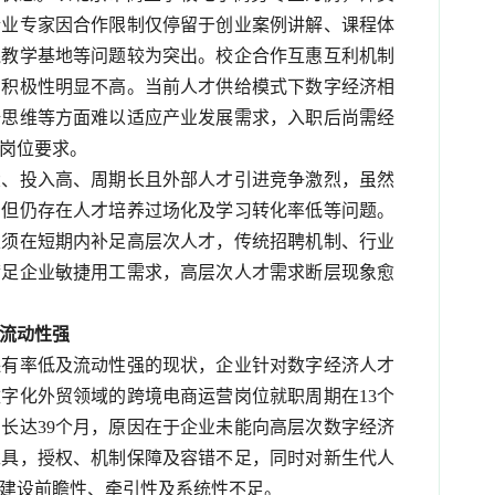
企业专家因合作限制仅停留于创业案例讲解、课程体
践教学基地等问题较为突出。校企合作互惠互利机制
的积极性明显不高。当前人才供给模式下数字经济相
据思维等方面难以适应产业发展需求，入职后尚需经
岗位要求。
大、投入高、周期长且外部人才引进竞争激烈，虽然
，但仍存在人才培养过场化及学习转化率低等问题。
亟须在短期内补足高层次人才，传统招聘机制、行业
满足企业敏捷用工需求，高层次人才需求断层现象愈
流动性强
保有率低及流动性强的现状，企业针对数字经济人才
字化外贸领域的跨境电商运营岗位就职周期在13个
长达39个月，原因在于企业未能向高层次数字经济
工具，授权、机制保障及容错不足，同时对新生代人
建设前瞻性、牵引性及系统性不足。