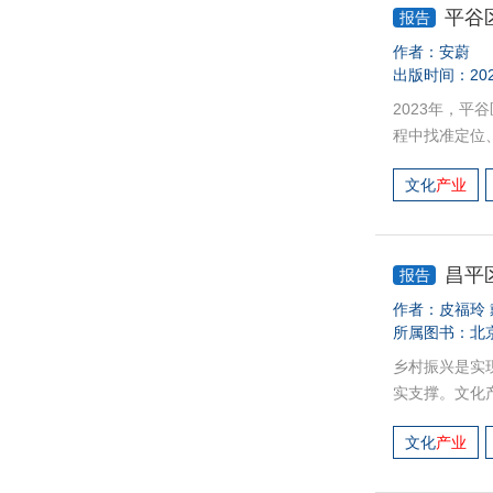
等。最后有针
平谷区
报告
+”多业态跨
作者：
安蔚
出版时间：202
2023年，
程中找准定位
层设计，明确
文化
产业
效。平谷区尤
伍建设、培育
展路径。未来
提升工程，引
昌平
报告
板。
作者：皮福玲
所属图书：
北
乡村振兴是实
实支撑。文化
北京市昌平区
文化
产业
相关政策规划
发乡村文体旅