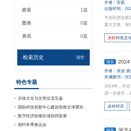
作者：
安蔚
出版时间：202
政策
1
篇
平谷区把全国
图表
0
篇
篇大文章。深
化产业赋能乡
资讯
0
篇
乡村
特色文
育、创意农业
长的精神文化
文化产业仍面
检索历史
清空
质量和服务水
20
报告
区建设、产业
作者：
张波
唐
级。
所属图书：
河
特色专题
2024年，
进一步提升，
京味文化与文明交流互鉴
稳中向优发展
农村经济
国际科技创新中心建设助推京津冀协同发展
中央经济工作
产业高质量发
数字经济助推区域协同发展
持续深化农村
相约冬季奥运会
更加繁荣、农
河北
报告