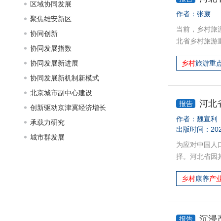
区域协同发展
作者：
张葳
聚焦雄安新区
当前，乡村旅
协同创新
北省乡村旅游
协同发展指数
间整合不足、
协同发展新进展
乡村
旅游重
旅游产业创新
局规划，优化
协同发展新机制新模式
消费场景，加
北京城市副中心建设
河北
报告
创新驱动京津冀经济增长
作者：
魏宣利
承载力研究
出版时间：202
城市群发展
为应对中国人
择。河北省因
区，乡村更以
乡村
康养
产
点。本报告系
流动等的作用
同、产业融合
沉浸
报告