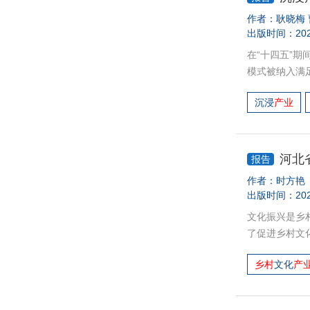
作者：
耿晓梅
出版时间：202
在“十四五”
模式被纳入满
游作为加快推
沉浸
产业
融合发展情况
等为核心，以“
动，打造主题
条件的乡村探
河北
报告
乡村振兴。
作者：
时方艳
出版时间：202
文化振兴是乡
了促进乡村文
民和促进城乡
乡村
文化
产
乡村文化产业
不断丰富。再
开发力度不足