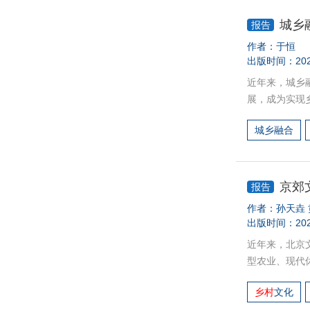
表性的做法，
牌空心化问题
城乡
报告
平区在深入挖
作者：
于恒
力，进一步推
出版时间：202
近年来，城乡
展，成为实现
的理论机制、
城乡融合
在的主要问题
人才支撑体系
开发策略。
京郊
报告
作者：
孙天垚
出版时间：202
近年来，北京
型农业、现代
兴农业。全面
乡村
文化
的引领和推动