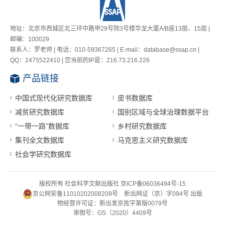
地址：北京市西城区北三环中路甲29号院3号楼华龙大厦A/B座13层、15层 |
邮编：100029
联系人：罗老师 | 电话：010-59367265 | E-mail：database@ssap.cn |
QQ：2475522410 | 您当前的IP是：
216.73.216.226
产品链接
中国式现代化研究数据库
皮书数据库
减贫研究数据库
国别区域与全球治理数据平台
“一带一路”数据库
乡村研究数据库
集刊全文数据库
马克思主义研究数据库
社会学研究数据库
版权所有 社会科学文献出版社
京ICP备06036494号-15
京公网安备11010202008209号
新出网证（京）字094号
出版
物经营许可证：新出发京批字第版0079号
审图号：GS（2020）4409号