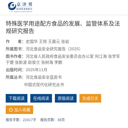
特殊医学用途配方食品的发展、监管体系及法
规研究报告
作 者：
史国华
王旭
王晨元
张岩
所属图书：
河北食品安全研究报告（2025）
图书作者：
河北省人民政府食品安全委员会办公室
何江海
张学军
于健
张新波
赵俊兰
张树海 李鹏
出版时间：
2025年11月
所属丛书：
河北食品安全蓝皮书
中国式现代化研究丛书
下载阅读
在线阅读
原版阅读
生成引文
加入收藏
报告字数：22417字
报告页数：36页