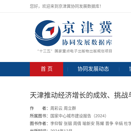
您好，欢迎来到京津冀协同发展数据库！
首 页
协同发展动态
天津推动经济增长的成效、挑战
作 者：
周彩云
周立群
所属图书：
国家中心城市建设报告（2024）
图书作者：
李仰智
张铟
周倩
喻新安
陈耀
晋争 辛绢 杜
出版时间：
2024年12月