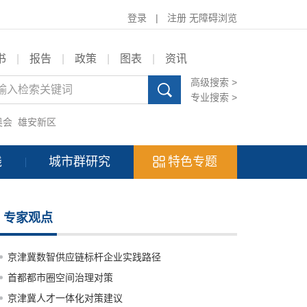
登录
|
注册
无障碍浏览
书
|
报告
|
政策
|
图表
|
资讯
高级搜索 >
专业搜索 >
奥会
雄安新区
践
城市群研究
特色专题
专家观点
京津冀数智供应链标杆企业实践路径
首都都市圈空间治理对策
京津冀人才一体化对策建议