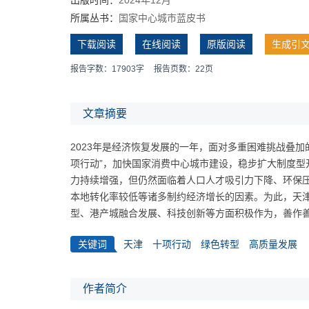
所属丛书：
国家中心城市蓝皮书
下载阅读
在线阅读
原版阅读
生成引
报告字数：17903字
报告页数：22页
文章摘要
2023年是经济恢复发展的一年，面对多重困难挑战叠
项行动”，加快国家消费中心城市建设，稳步扩大制度型
力持续增强，但仍然面临着人口人才吸引力下降、环保
本地转化率较低等诸多制约经济增长的因素。为此，天
型、港产城融合发展、科技创新等方面积极作为，善作
关键词
天津
十项行动
绿色转型
高质量发展
作者简介