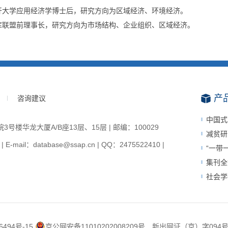
开大学应用经济学博士后，研究方向为区域经济、环境经济。
库联盟前理事长，研究方向为市场结构、企业组织、区域经济。
产
咨询建议
中国式
楼华龙大厦A/B座13层、15层 | 邮编：100029
减贫研
-mail：database@ssap.cn | QQ：2475522410 |
“一带
集刊全
社会学
6494号-15
京公网安备11010202008209号
新出网证（京）字094