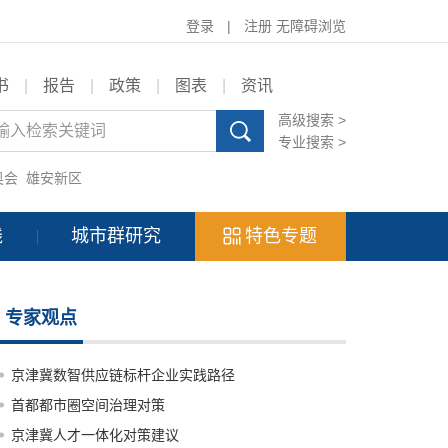
登录
|
注册
无障碍浏览
书
|
报告
|
政策
|
图表
|
资讯
高级搜索 >
专业搜索 >
奥会
雄安新区
践
城市群研究
特色专题
专家观点
京津冀数智供应链标杆企业实践路径
首都都市圈空间治理对策
京津冀人才一体化对策建议