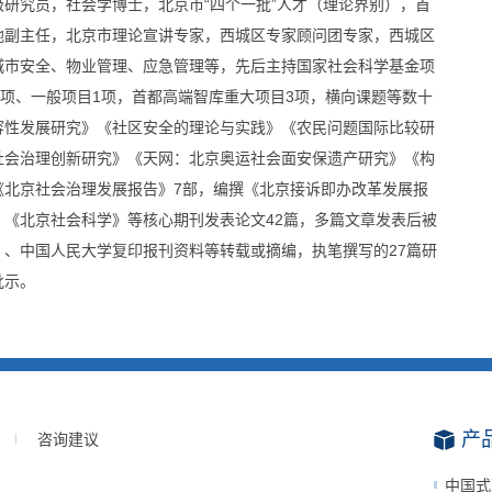
研究员，社会学博士，北京市“四个一批”人才（理论界别），首
地副主任，北京市理论宣讲专家，西城区专家顾问团专家，西城区
城市安全、物业管理、应急管理等，先后主持国家社会科学基金项
1项、一般项目1项，首都高端智库重大项目3项，横向课题等数十
容性发展研究》《社区安全的理论与实践》《农民问题国际比较研
社会治理创新研究》《天网：北京奥运社会面安保遗产研究》《构
《北京社会治理发展报告》7部，编撰《北京接诉即办改革发展报
《北京社会科学》等核心期刊发表论文42篇，多篇文章发表后被
、中国人民大学复印报刊资料等转载或摘编，执笔撰写的27篇研
批示。
产
咨询建议
中国式