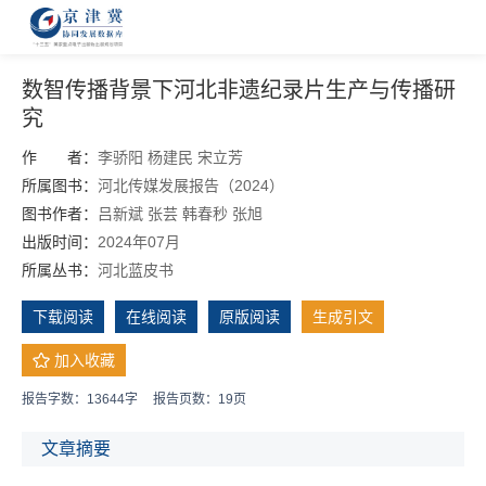
数智传播背景下河北非遗纪录片生产与传播研
究
作 者：
李骄阳
杨建民
宋立芳
所属图书：
河北传媒发展报告（2024）
图书作者：
吕新斌
张芸
韩春秒
张旭
出版时间：
2024年07月
所属丛书：
河北蓝皮书
下载阅读
在线阅读
原版阅读
生成引文
加入收藏
报告字数：13644字
报告页数：19页
文章摘要