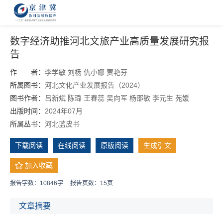
数字经济助推河北文旅产业高质量发展研究报
告
作 者：
李学敏
刘杨
仇小娜
贾艳芬
所属图书：
河北文化产业发展报告（2024）
图书作者：
吕新斌
陈璐
王春蕊
吴向军 杨邵敏 李元生 苑媛
出版时间：
2024年07月
所属丛书：
河北蓝皮书
下载阅读
在线阅读
原版阅读
生成引文
加入收藏
报告字数：10846字
报告页数：15页
文章摘要