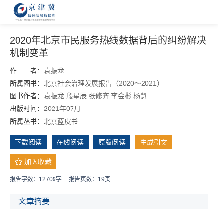
2020年北京市民服务热线数据背后的纠纷解决
机制变革
作 者：
袁振龙
所属图书：
北京社会治理发展报告（2020～2021）
图书作者：
袁振龙
殷星辰
张修齐
李会彬
杨慧
出版时间：
2021年07月
所属丛书：
北京蓝皮书
下载阅读
在线阅读
原版阅读
生成引文
加入收藏
报告字数：12709字
报告页数：19页
文章摘要