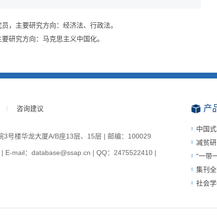
究员，主要研究方向：经济法、行政法。
主要研究方向：马克思主义中国化。
产
咨询建议
中国式
楼华龙大厦A/B座13层、15层 | 邮编：100029
减贫研
-mail：database@ssap.cn | QQ：2475522410 |
“一带
集刊全
社会学