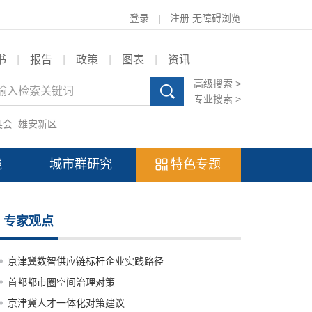
登录
|
注册
无障碍浏览
书
|
报告
|
政策
|
图表
|
资讯
高级搜索 >
专业搜索 >
奥会
雄安新区
践
城市群研究
特色专题
专家观点
京津冀数智供应链标杆企业实践路径
首都都市圈空间治理对策
京津冀人才一体化对策建议