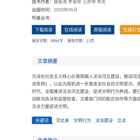
图书作者：
康振海
李鉴修
王彦坤
李龙
出版时间：
2020年06月
所属丛书：
下载阅读
在线阅读
原版阅读
生成引
报告字数：9894字
报告页数：13页
文章摘要
为深化社会主义核心价值观融入法治河北建设，推动河
进条例》，以此为契机进一步激发全社会的文明意识，
时代，全面推进法治河北建设，促进文明行为养成，要打
动联合执法和监督检查、注重部门间的配合协作等方面
法治力量促进文明。
关键词
河北省
文明行为
法治建设
立法