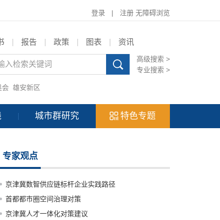
登录
|
注册
无障碍浏览
书
|
报告
|
政策
|
图表
|
资讯
高级搜索 >
专业搜索 >
奥会
雄安新区
践
城市群研究
特色专题
专家观点
京津冀数智供应链标杆企业实践路径
首都都市圈空间治理对策
京津冀人才一体化对策建议