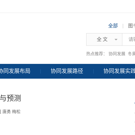
全部
|
图
全 文
热点推荐：
协同发展
冬
协同发展布局
协同发展路径
协同发展实
析与预测
组
唐勇
梅松