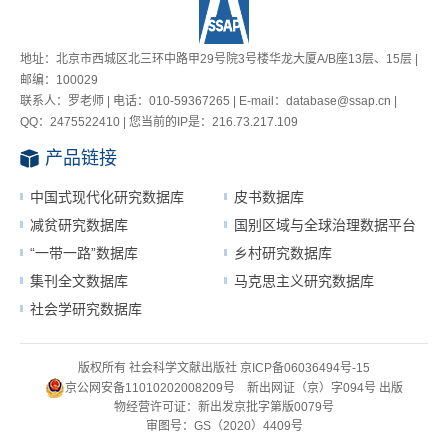
地址：北京市西城区北三环中路甲29号院3号楼华龙大厦A/B座13层、15层 |
邮编：100029
联系人：罗老师 | 电话：010-59367265 | E-mail：database@ssap.cn |
QQ：2475522410 | 您当前的IP是：
216.73.217.109
产品链接
中国式现代化研究数据库
皮书数据库
减贫研究数据库
国别区域与全球治理数据平台
“一带一路”数据库
乡村研究数据库
集刊全文数据库
马克思主义研究数据库
社会学研究数据库
版权所有 社会科学文献出版社
京ICP备06036494号-15
京公网安备11010202008209号
新出网证（京）字094号
出版
物经营许可证：新出发京批字第版0079号
审图号：GS（2020）4409号