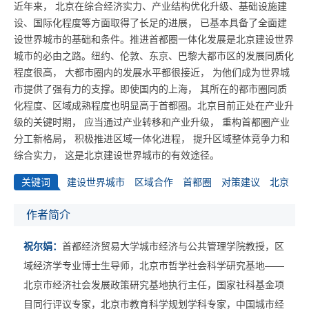
近年来， 北京在综合经济实力、产业结构优化升级、基础设施建
设、国际化程度等方面取得了长足的进展， 已基本具备了全面建
设世界城市的基础和条件。推进首都圈一体化发展是北京建设世界
城市的必由之路。纽约、伦敦、东京、巴黎大都市区的发展同质化
程度很高， 大都市圈内的发展水平都很接近， 为他们成为世界城
市提供了强有力的支撑。即使国内的上海， 其所在的都市圈同质
化程度、区域成熟程度也明显高于首都圈。北京目前正处在产业升
级的关键时期， 应当通过产业转移和产业升级， 重构首都圈产业
分工新格局， 积极推进区域一体化进程， 提升区域整体竞争力和
综合实力， 这是北京建设世界城市的有效途径。
关键词
建设世界城市
区域合作
首都圈
对策建议
北京
作者简介
祝尔娟：
首都经济贸易大学城市经济与公共管理学院教授，区
域经济学专业博士生导师，北京市哲学社会科学研究基地——
北京市经济社会发展政策研究基地执行主任，国家社科基金项
目同行评议专家，北京市教育科学规划学科专家，中国城市经