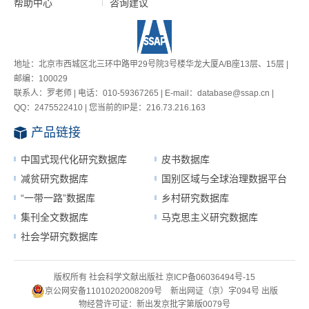
帮助中心
咨询建议
地址：北京市西城区北三环中路甲29号院3号楼华龙大厦A/B座13层、15层 |
邮编：100029
联系人：罗老师 | 电话：010-59367265 | E-mail：database@ssap.cn |
QQ：2475522410 | 您当前的IP是：
216.73.216.163
产品链接
中国式现代化研究数据库
皮书数据库
减贫研究数据库
国别区域与全球治理数据平台
“一带一路”数据库
乡村研究数据库
集刊全文数据库
马克思主义研究数据库
社会学研究数据库
版权所有 社会科学文献出版社
京ICP备06036494号-15
京公网安备11010202008209号
新出网证（京）字094号
出版
物经营许可证：新出发京批字第版0079号