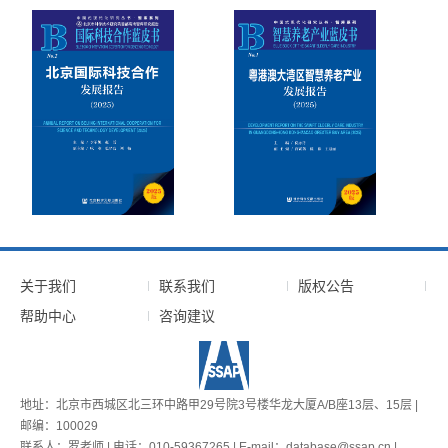
关于我们
联系我们
版权公告
帮助中心
咨询建议
地址：北京市西城区北三环中路甲29号院3号楼华龙大厦A/B座13层、15层 |
邮编：100029
联系人：罗老师 | 电话：010-59367265 | E-mail：database@ssap.cn |