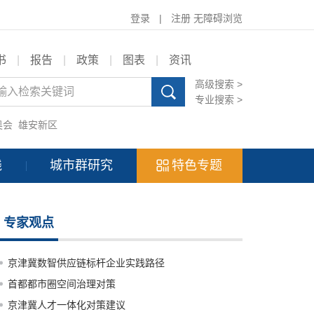
登录
|
注册
无障碍浏览
书
|
报告
|
政策
|
图表
|
资讯
高级搜索 >
专业搜索 >
奥会
雄安新区
践
城市群研究
特色专题
专家观点
京津冀数智供应链标杆企业实践路径
首都都市圈空间治理对策
京津冀人才一体化对策建议