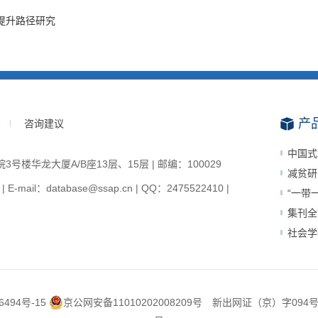
提升路径研究
产
咨询建议
中国式
楼华龙大厦A/B座13层、15层 | 邮编：100029
减贫研
-mail：database@ssap.cn | QQ：2475522410 |
“一带
集刊全
社会学
6494号-15
京公网安备11010202008209号
新出网证（京）字094