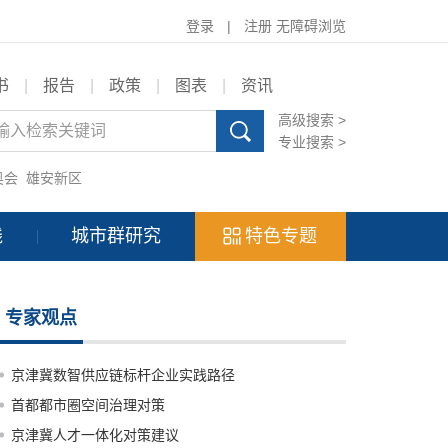
登录
|
注册
无障碍浏览
书
|
报告
|
政策
|
图表
|
资讯
高级搜索 >
专业搜索 >
奥会
雄安新区
践
城市群研究
特色专题
专家观点
京津冀数智供应链标杆企业实践路径
首都都市圈空间治理对策
京津冀人才一体化对策建议