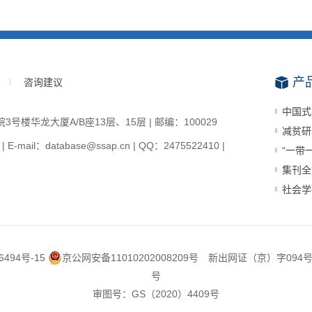
产
咨询建议
中国式
楼华龙大厦A/B座13层、15层 | 邮编：100029
减贫研
-mail：database@ssap.cn | QQ：2475522410 |
“一带
集刊全
社会学
6494号-15
京公网安备11010202008209号
新出网证（京）字094
号
审图号：GS（2020）4409号