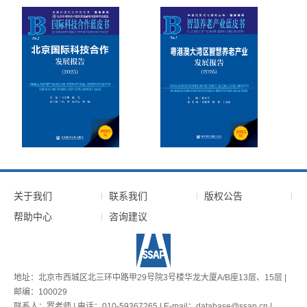
关于我们
联系我们
版权公告
帮助中心
咨询建议
地址：北京市西城区北三环中路甲29号院3号楼华龙大厦A/B座13层、15层 |
邮编：100029
联系人：罗老师 | 电话：010-59367265 | E-mail：database@ssap.cn |