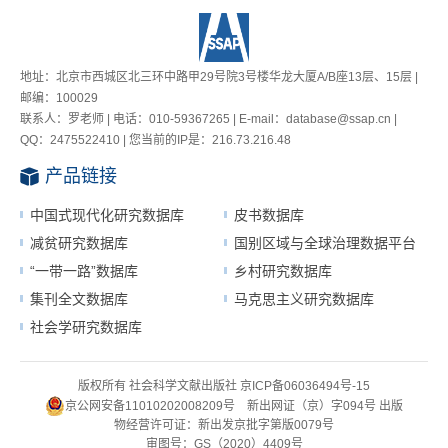
地址：北京市西城区北三环中路甲29号院3号楼华龙大厦A/B座13层、15层 |
邮编：100029
联系人：罗老师 | 电话：010-59367265 | E-mail：database@ssap.cn |
QQ：2475522410 | 您当前的IP是：
216.73.216.48
产品链接
中国式现代化研究数据库
皮书数据库
减贫研究数据库
国别区域与全球治理数据平台
“一带一路”数据库
乡村研究数据库
集刊全文数据库
马克思主义研究数据库
社会学研究数据库
版权所有 社会科学文献出版社
京ICP备06036494号-15
京公网安备11010202008209号
新出网证（京）字094号
出版
物经营许可证：新出发京批字第版0079号
审图号：GS（2020）4409号