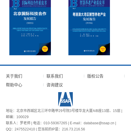
关于我们
联系我们
版权公告
帮助中心
咨询建议
地址：北京市西城区北三环中路甲29号院3号楼华龙大厦A/B座13层、15层 |
邮编：100029
联系人：罗老师 | 电话：010-59367265 | E-mail：database@ssap.cn |
QQ：2475522410 | 您当前的IP是：
216.73.216.56