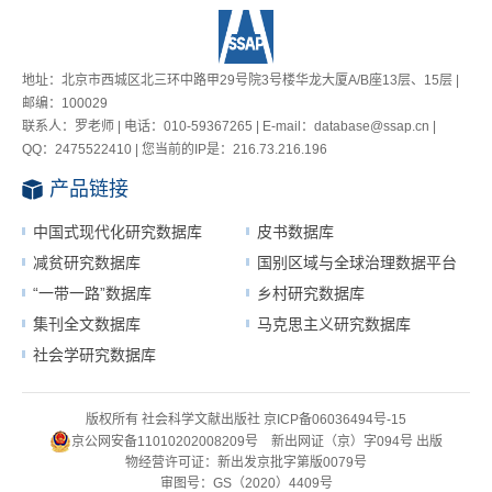
地址：北京市西城区北三环中路甲29号院3号楼华龙大厦A/B座13层、15层 |
邮编：100029
联系人：罗老师 | 电话：010-59367265 | E-mail：database@ssap.cn |
QQ：2475522410 | 您当前的IP是：
216.73.216.196
产品链接
中国式现代化研究数据库
皮书数据库
减贫研究数据库
国别区域与全球治理数据平台
“一带一路”数据库
乡村研究数据库
集刊全文数据库
马克思主义研究数据库
社会学研究数据库
版权所有 社会科学文献出版社
京ICP备06036494号-15
京公网安备11010202008209号
新出网证（京）字094号
出版
物经营许可证：新出发京批字第版0079号
审图号：GS（2020）4409号