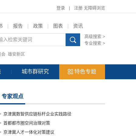
登录
|
注册
无障碍浏览
书
|
报告
|
政策
|
图表
|
资讯
高级搜索 >
专业搜索 >
奥会
雄安新区
践
城市群研究
特色专题
专家观点
京津冀数智供应链标杆企业实践路径
首都都市圈空间治理对策
京津冀人才一体化对策建议