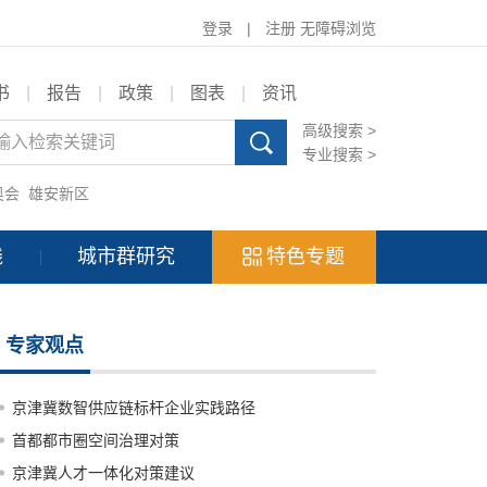
登录
|
注册
无障碍浏览
书
|
报告
|
政策
|
图表
|
资讯
高级搜索 >
专业搜索 >
奥会
雄安新区
践
城市群研究
特色专题
专家观点
京津冀数智供应链标杆企业实践路径
首都都市圈空间治理对策
京津冀人才一体化对策建议